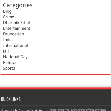
Categories
Blog
Crime
Dharmik Sthal
Entertainment
Foundation
India
International
Jail
National Day
Politics
Sports
Quick Links
About UsArvind Kejriwal : जंतर-मंतर पर अनशनरत सोनम वांगचुक