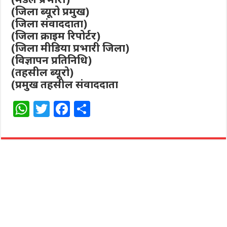
(जिला ब्यूरो प्रमुख)
(जिला संवाददाता)
(जिला क्राइम रिपोर्टर)
(जिला मीडिया प्रभारी जिला)
(विज्ञापन प्रतिनिधि)
(तहसील ब्यूरो)
(प्रमुख तहसील संवाददाता
W
T
F
S
h
w
a
h
at
itt
c
ar
s
e
e
e
A
r
b
p
o
p
o
k