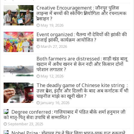
Creative Encouragement : जौनपुर पुलिस
लाइन्स में बच्चों की स्केचिंग प्रतियोगिता और रचनात्मक
प्रोत्साहन ?
May 19, 2026
Event organized : चैतन्य नौ देवियों की झांकी की
सजाई झांकी, कार्यक्रम आयोजित ?
March 27, 2026
Both farmers are distressed : साड़ी खंड बालू
खदान में अवैध खनन से केन नदी और किसान दोनों
परेशान लगातार ?
May 12, 2026
The deadly game of Chinese kite string :
उत्तर प्रदेश, इंदौर और दिल्ली के बाद अब कर्नाटक में भी
चाइनीज मांझे का खूनी खेल ?
January 16, 2026
Degree conferred : गाजियाबाद में पंडित बीके शर्मा हनुमान जी
को मातृ-पितृ सेवा उपाधि से सम्मानित ?
September 23, 2025
Nobel Prize : डोनाल्ड ट्रंप ने फिर लिया भारत-पाक युद्ध रुकवाने