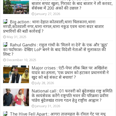
बाजार सपाट खुला, गिरावट के बाद बाजार ने ली करवट,
सेंसेक्स में 200 अंकों की उछाल ?
January 27, 2026
Big action : थाना देहात कोतवाली,थाना चिलकाना,थाना
मण्डी,कोतवाली नगर,थाना नागल,थाना नकुड एवम थाना सदर बाजार
प्रभारियों की बडी कार्रवाई ?
May 31, 2025
Rahul Gandhi : राहुल गांधी के ‘मिलने ना देने’ के एक और ‘झूठ’
का पर्दाफाश- देखिए LoP बनने के बाद विदेशी नेताओं से मुलाकात की
लिस्ट ?
December 10, 2025
Major crises : एंटी-पेपर लीक बिल पर अखिलेश
यादव का हमला, ‘एक प्रधान को हटाकर प्रधानमंत्री ने
खुद को बड़े संकट से बचाया’ ?
July 28, 2026
National call : 01 फरवरी को बुंदेलखंड राष्ट्र समिति
के स्वयंसेवक करेंगे राष्ट्रपति भवन की परिक्रमा प्रवीण
पांडेय बुंदेलखंड राज्य गठन हेतु राष्ट्रीय आह्वान ?
January 31, 2026
The Hive Fell Apart : आगरा ताजमहल के रॉयल गेट पर मधु