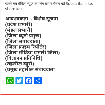
खबरें एवं ब्रेकिंग न्यूज के लिए हमारे चैनल को Subscribe, like,
share करे।
आवश्यकता :- विशेष सूचना
(प्रदेश प्रभारी)
(मंडल प्रभारी)
(जिला ब्यूरो प्रमुख)
(जिला संवाददाता)
(जिला क्राइम रिपोर्टर)
(जिला मीडिया प्रभारी जिला)
(विज्ञापन प्रतिनिधि)
(तहसील ब्यूरो)
(प्रमुख तहसील संवाददाता
W
T
F
S
h
w
a
h
at
itt
c
ar
s
e
e
e