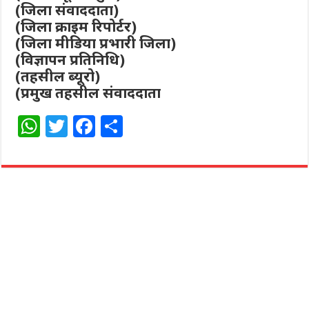
(जिला संवाददाता)
(जिला क्राइम रिपोर्टर)
(जिला मीडिया प्रभारी जिला)
(विज्ञापन प्रतिनिधि)
(तहसील ब्यूरो)
(प्रमुख तहसील संवाददाता
W
T
F
S
h
w
a
h
at
itt
c
ar
s
e
e
e
A
r
b
p
o
p
o
k