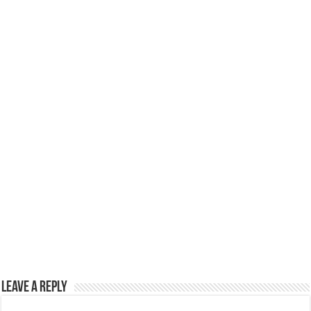
p
o
k
Leave a Reply