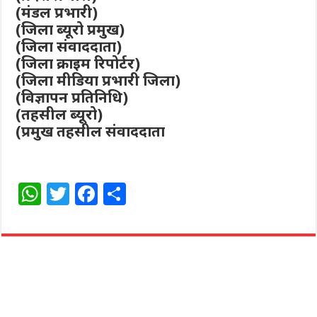
(मंडल प्रभारी)
(जिला ब्यूरो प्रमुख)
(जिला संवाददाता)
(जिला क्राइम रिपोर्टर)
(जिला मीडिया प्रभारी जिला)
(विज्ञापन प्रतिनिधि)
(तहसील ब्यूरो)
(प्रमुख तहसील संवाददाता
W
T
F
S
h
w
a
h
at
itt
c
ar
s
e
e
e
A
r
b
p
o