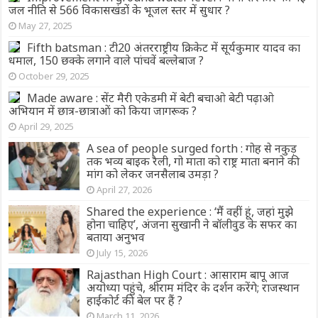
जल नीति से 566 विकासखंडों के भूजल स्तर में सुधार ?
May 27, 2025
Fifth batsman : टी20 अंतरराष्ट्रीय क्रिकेट में सूर्यकुमार यादव का
धमाल, 150 छक्के लगाने वाले पांचवें बल्लेबाज ?
October 29, 2025
Made aware : सेंट मैरी एकेडमी में बेटी बचाओ बेटी पढ़ाओ
अभियान में छात्र-छात्राओं को किया जागरूक ?
April 29, 2025
A sea of ​​people surged forth : गोह से नकुड़
तक भव्य बाइक रैली, गो माता को राष्ट्र माता बनाने की
मांग को लेकर जनसैलाब उमड़ा ?
April 27, 2026
Shared the experience : ‘मैं वहीं हूं, जहां मुझे
होना चाहिए’, अंजना सुखानी ने बॉलीवुड के सफर का
बताया अनुभव
July 15, 2026
Rajasthan High Court : आसाराम बापू आज
अयोध्या पहुंचे, श्रीराम मंदिर के दर्शन करेंगे; राजस्थान
हाईकोर्ट की बेल पर हैं ?
March 11, 2026