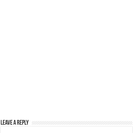
p
o
k
Leave a Reply