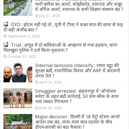
भारी बारिश का अलर्ट, कोझीकोड, वायनाड और कन्नूर
में ऑरेंज अलर्ट, वायनाड के सभी शिक्षण संस्थान बंद ?
July 31, 2026
OYO : होटल नहीं गई तो , यूपी में टीचर ने कक्षा सात की छात्रा से कह
दी बड़ी अजीब बात ?
September 1, 2025
Trial : हापुड़ में दो बालिकाओं के अपहरण से मचा हड़कंप, थाना
पिलखुवा पुलिस ने दर्ज किया मुकदमा ?
October 31, 2025
Internal tensions intensify : राघव चड्ढा की
सुरक्षा बढ़ी, राजनीतिक विवाद और AAP में अंदरूनी
तनाव तेज ?
April 16, 2026
Smuggler arrested : सहारनपुर में ‘ऑपरेशन
सवेरा’ के तहत बड़ी कार्रवाई, 50 ग्राम स्मैक के साथ
नशा तस्कर गिरफ्तार ?
June 26, 2026
Major decision : दिल्ली में 18 मेट्रो स्टेशन अगले
आदेश तक बंद, जंतर-मंतर छात्र प्रदर्शन के बीच
डीएमआरसी का बड़ा फैसला ?