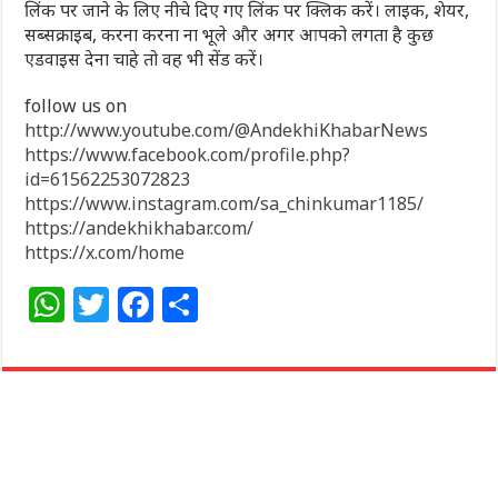
लिंक पर जाने के लिए नीचे दिए गए लिंक पर क्लिक करें। लाइक, शेयर,
सब्सक्राइब, करना करना ना भूले और अगर आपको लगता है कुछ
एडवाइस देना चाहे तो वह भी सेंड करें।
follow us on
http://www.youtube.com/@AndekhiKhabarNews
https://www.facebook.com/profile.php?
id=61562253072823
https://www.instagram.com/sa_chinkumar1185/
https://andekhikhabar.com/
https://x.com/home
W
T
F
S
h
w
a
h
at
itt
c
ar
s
e
e
e
A
r
b
p
o