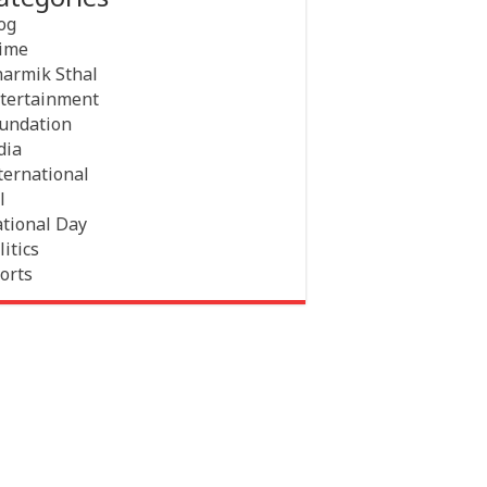
og
ime
armik Sthal
tertainment
undation
dia
ternational
l
tional Day
litics
orts