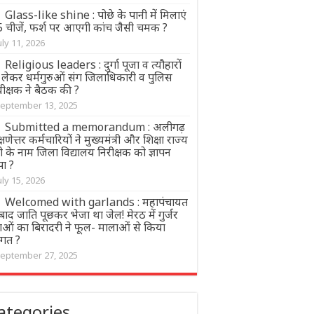
Glass-like shine : पोछे के पानी में मिलाएं
 5 चीजें, फर्श पर आएगी कांच जैसी चमक ?
uly 11, 2026
Religious leaders : दुर्गा पूजा व त्यौहारों
 लेकर धर्मगुरुओं संग जिलाधिकारी व पुलिस
ीक्षक ने बैठक की ?
eptember 13, 2025
Submitted a memorandum : अलीगढ़
्षणेत्तर कर्मचारियों ने मुख्यमंत्री और शिक्षा राज्य
्री के नाम जिला विद्यालय निरीक्षक को ज्ञापन
पा ?
uly 15, 2026
Welcomed with garlands : महापंचायत
बाद जाति पूछकर भेजा था जेल! मेरठ में गुर्जर
ताओं का बिरादरी ने फूल- मालाओं से किया
वागत ?
eptember 27, 2025
ategories