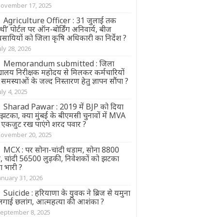
ovember 17, 2025
Agriculture Officer : 31 जुलाई तक
थी’ पोर्टल पर ऑन-बोर्डिंग अनिवार्य, बीज
वसायियों को जिला कृषि अधिकारी का निर्देश ?
uly 28, 2026
Memorandum submitted : जिला
्यालय निरीक्षक महोदय से मिलकर कर्मचारियों
समस्याओं के जल्द निस्तारण हेतु ज्ञापन सौंपा ?
uly 4, 2025
Sharad Pawar : 2019 में BJP को दिया
झटका, क्या मुंबई के बीएमसी चुनावों में MVA
 एकजुट रख पाएंगे शरद पवार ?
ovember 20, 2025
MCX : पर सोना-चांदी धड़ाम, सोना 8800
ा, चांदी 56500 लुढ़की, निवेशकों को झटका
ा भारी ?
anuary 31, 2026
Suicide : हरियाणा के युवक ने ब्रिज से यमुना
ं लगाई छलांग, आत्महत्या की आशंका ?
eptember 8, 2025