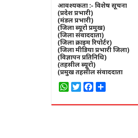
आवश्यकता :- विशेष सूचना
(प्रदेश प्रभारी)
(मंडल प्रभारी)
(जिला ब्यूरो प्रमुख)
(जिला संवाददाता)
(जिला क्राइम रिपोर्टर)
(जिला मीडिया प्रभारी जिला)
(विज्ञापन प्रतिनिधि)
(तहसील ब्यूरो)
(प्रमुख तहसील संवाददाता
W
T
F
S
h
w
a
h
at
itt
c
ar
s
e
e
e
A
r
b
p
o