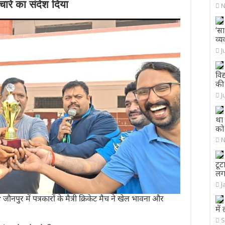
ारे का संदेश दिया
N
‘सा
व्य
J
विद
की 
J
था 
को
N
टूट
लग
J
र में पत्रकारों के मैत्री क्रिकेट मैच ने खेल भावना और
मे
S