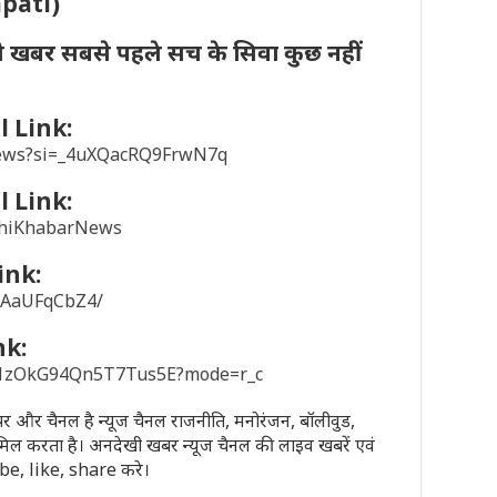
apati)
ी खबर सबसे पहले सच के सिवा कुछ नहीं
 Link:
news?si=_4uXQacRQ9FrwN7q
 Link:
khiKhabarNews
ink:
/1AaUFqCbZ4/
nk:
sD1zOkG94Qn5T7Tus5E?mode=r_c
पेपर और चैनल है न्यूज चैनल राजनीति, मनोरंजन, बॉलीवुड,
मिल करता है। अनदेखी खबर न्यूज चैनल की लाइव खबरें एवं
ribe, like, share करे।