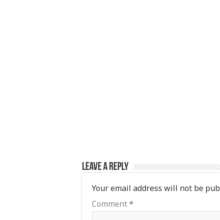
s
e
e
e
A
r
b
p
o
p
o
k
Leave a Reply
Your email address will not be pub
Comment
*