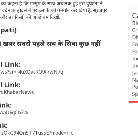
ों का कहना है कि मासूम के साथ अचानक हुई इस दुर्घटना ने
दर्दनाक हादसे ने पूरे इलाके को गमगीन कर दिया है. सूरजपुर
C
ा और हर किसी की आंखें नम दिखीं.
Bl
apati)
Cr
Dh
ी खबर सबसे पहले सच के सिवा कुछ नहीं
En
Fo
In
 Link:
In
news?si=_4uXQacRQ9FrwN7q
Jai
Na
 Link:
Po
khiKhabarNews
Sp
ink:
/1AaUFqCbZ4/
nk:
sD1zOkG94Qn5T7Tus5E?mode=r_c