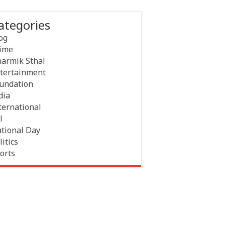
ategories
og
ime
armik Sthal
tertainment
undation
dia
ternational
l
tional Day
litics
orts