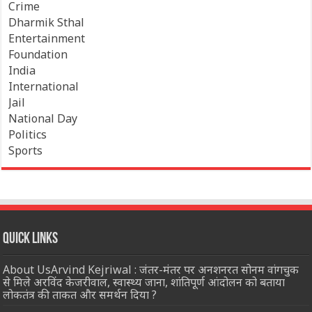
Crime
Dharmik Sthal
Entertainment
Foundation
India
International
Jail
National Day
Politics
Sports
Quick Links
About UsArvind Kejriwal : जंतर-मंतर पर अनशनरत सोनम वांगचुक
से मिले अरविंद केजरीवाल, स्वास्थ्य जाना, शांतिपूर्ण आंदोलन को बताया
लोकतंत्र की ताकत और समर्थन दिया ?