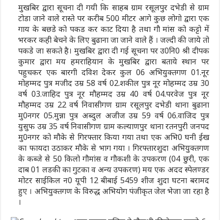
मुखबिर द्वारा सूचना दी गयी कि साहब ग्राम रसूलपुर दभेडी से ग्राम
टोडा जाने वाले रास्ते पर करीब 500 मीटर आगे कुछ लोगो द्वारा एक
गाय के बछडे को पकड कर काट दिया है तथा गौ मांस को कट्टो में
भरकर कही बेचने के लिए बुढाना जा जाने वाले हैं । जल्दी की जाये तो
पकडे जा सकते है। मुखबिर द्वारा दी गई सूचना पर उ0नि0 श्री दीपक
कुमार द्वारा मय हमराहियान के मुखबिर द्वारा बताये स्थान पर
पहुचकर एक बारगी दविश देकर कुल 06 अभियुक्तगण 01.नूर
मोहम्मद पुत्र मजीद उम्र 58 वर्ष 02.शकील पुत्र नूर मोहम्मद उम्र 30
वर्ष 03.जाहिद पुत्र नूर मौहम्मद उम्र 40 वर्ष 04.परवेज पुत्र नूर
मौहम्मद उम्र 22 वर्ष निवासीगण ग्राम रसूलपुर दभेडी थाना बुढाना
मु0नगर 05.मुन्ना पुत्र अब्दुल अजीज उम्र 59 वर्ष 06.वाजिद पुत्र
युसुफ उम्र 35 वर्ष निवासीगण ग्राम कल्याणपुर थाना रतनपुरी जनपद
मु0नगर को मौके से गिरफ्तार किया गया तथा एक अभि0 घनी ईख
का फायदा उठाकर मौके से भाग गया । गिरफ्तारशुदा अभियुक्तगण
के कब्जे से 50 किलो गौमांस व गौकशी के उपकरण (04 छुरी, एक
दाब 01 लडकी का गुटका व अन्य उपकरण) मय एक अदद स्पेलण्डर
मोटर साईकिल न0 यूपी 12 बीबाई 5459 शीज शुदा घटना बरामद
हुए । अभियुक्तगण के विरुद्ध अभियोग पंजीकृत जेल भेजा जा रहा है
।