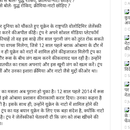
A
े बोले- युद्ध रोकिए, क्रीमिया-नाटो छोड़िए ?
कु
अका
र दुनिया को चौंकाते हुए यूक्रेन के राष्ट्रपति वोलोदिमिर जेलेंस्की
O
रने की अपील की है। ट्रंप ने अपने सोशल मीडिया प्लेटफॉर्म
की चाहें तो वह इस साढ़े तीन साल पुरानी जंग को तुरंत रोक सकते
नेट
क्रीमिया वापस मिलेगा, जिसे 12 साल पहले बराक ओबामा के दौर में
की 
ही यूक्रेन को नाटो में शामिल होने की इजाजत मिलेगी ट्रंप का
J
और रूस के बीच जंग खत्म करने की कवायद चल रही है। उन्होंने
ातचीत का रास्ता अपनाएं और इस खूनी जंग को खत्म करें। ट्रंप
वि
ं और उनका इशारा क्रीमिया और नाटो जैसे मुद्दों की ओर था।
S
पर
मिया का मसला अब पुराना हो चुका है। 12 साल पहले 2014 में रूस
नेत
प ने इसे ओबामा प्रशासन की नाकामी करार दिया। उनका कहना है
J
है। इसके साथ ही, उन्होंने यूक्रेन के नाटो में शामिल होने की
रंप का यह बयान यूक्रेन के लिए एक बड़ा संदेश है, क्योंकि नाटो
के 
ै। ट्रंप ने जेलेंस्की को चेतावनी दी कि जंग को लंबा खींचने की
फे
ा।
S