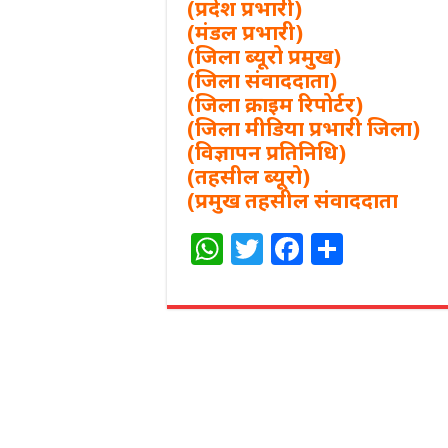
(प्रदेश प्रभारी)
(मंडल प्रभारी)
(जिला ब्यूरो प्रमुख)
(जिला संवाददाता)
(जिला क्राइम रिपोर्टर)
(जिला मीडिया प्रभारी जिला)
(विज्ञापन प्रतिनिधि)
(तहसील ब्यूरो)
(प्रमुख तहसील संवाददाता
W
T
F
S
h
w
a
h
at
itt
c
ar
s
e
e
e
A
r
b
p
o
p
o