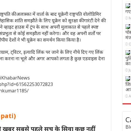
गए 
्ट्रपति की अलास्का में वार्ता के बाद यूक्रेनी राष्ट्रपति वोलोडिमिर
M
 के ऐतिहासिक शांति समझौते के लिए यूक्रेन को सुरक्षा की गारंटी देने की
 व्हाइट हाउस में ट्रंप के साथ अपनी मुलाकात से पहले स्पष्ट
पो
ंप्रभुता से कोई समझौता नहीं करेगा। और वह अपनी शर्तों पर
मंज
रोपीय देशों ने भी यूक्रेन का समर्थन किया किया है।
O
ाग्राम, ट्विटर, इत्यादि लिंक पर जाने के लिए नीचे दिए गए लिंक
पुल
 करना करना ना भूले और अगर आपको लगता है कुछ एडवाइस देना
का
J
hiKhabarNews
e.php?id=61562253072823
जिल
आदे
inkumar1185/
A
apati)
C
Bl
ी खबर सबसे पहले सच के सिवा कुछ नहीं