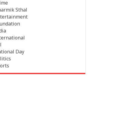
ime
armik Sthal
tertainment
undation
dia
ternational
l
tional Day
litics
orts