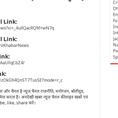
Cr
Dh
En
Fo
 Link:
In
news?si=_4uXQacRQ9FrwN7q
In
 Link:
Jai
Na
khiKhabarNews
Po
ink:
Sp
/1AaUFqCbZ4/
nk:
sD1zOkG94Qn5T7Tus5E?mode=r_c
पेपर और चैनल है न्यूज चैनल राजनीति, मनोरंजन, बॉलीवुड,
मिल करता है। अनदेखी खबर न्यूज चैनल की लाइव खबरें एवं
ribe, like, share करे।