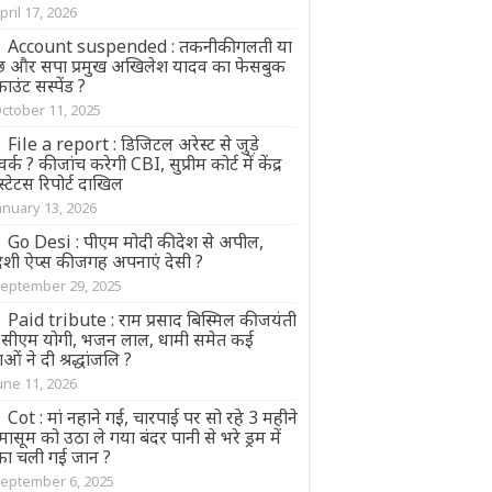
pril 17, 2026
Account suspended : तकनीकी गलती या
छ और सपा प्रमुख अखिलेश यादव का फेसबुक
उंट सस्पेंड ?
ctober 11, 2025
File a report : डिजिटल अरेस्ट से जुड़े
वर्क ? की जांच करेगी CBI, सुप्रीम कोर्ट में केंद्र
स्टेटस रिपोर्ट दाखिल
anuary 13, 2026
Go Desi : पीएम मोदी की देश से अपील,
देशी ऐप्स की जगह अपनाएं देसी ?
eptember 29, 2025
Paid tribute : राम प्रसाद बिस्मिल की जयंती
 सीएम योगी, भजन लाल, धामी समेत कई
ाओं ने दी श्रद्धांजलि ?
une 11, 2026
Cot : मां नहाने गई, चारपाई पर सो रहे 3 महीने
मासूम को उठा ले गया बंदर पानी से भरे ड्रम में
ंका चली गई जान ?
eptember 6, 2025