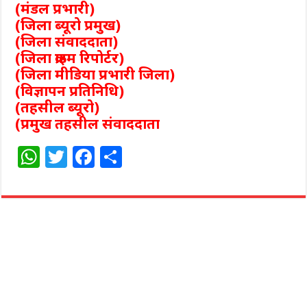
(मंडल प्रभारी)
(जिला ब्यूरो प्रमुख)
(जिला संवाददाता)
(जिला क्राइम रिपोर्टर)
(जिला मीडिया प्रभारी जिला)
(विज्ञापन प्रतिनिधि)
(तहसील ब्यूरो)
(प्रमुख तहसील संवाददाता
W
T
F
S
h
w
a
h
at
itt
c
ar
s
e
e
e
A
r
b
p
o
p
o