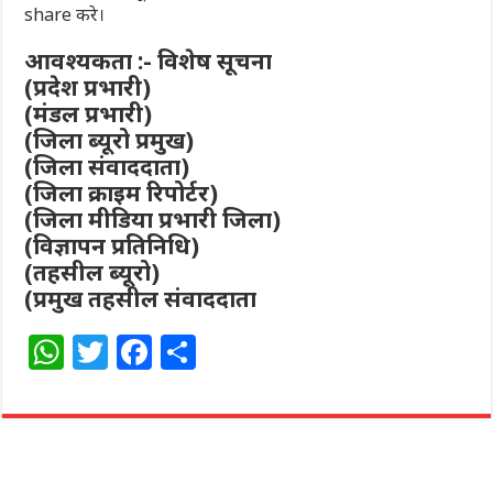
share करे।
आवश्यकता :- विशेष सूचना
(प्रदेश प्रभारी)
(मंडल प्रभारी)
(जिला ब्यूरो प्रमुख)
(जिला संवाददाता)
(जिला क्राइम रिपोर्टर)
(जिला मीडिया प्रभारी जिला)
(विज्ञापन प्रतिनिधि)
(तहसील ब्यूरो)
(प्रमुख तहसील संवाददाता
W
T
F
S
h
w
a
h
at
itt
c
ar
s
e
e
e
A
r
b