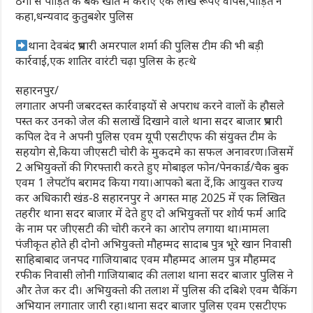
ठगो से पीड़ित के बैंक खाते में कराए एक लाख रूपए वापस,पीड़ित ने
कहा,धन्यवाद कुतुबशेर पुलिस
थाना देवबंद प्रभारी अमरपाल शर्मा की पुलिस टीम की भी बड़ी
कार्रवाई,एक शातिर वारंटी चढ़ा पुलिस के हत्थे
सहारनपुर/
लगातार अपनी जबरदस्त कार्रवाइयों से अपराध करने वालों के हौसले
पस्त कर उनको जेल की सलाखें दिखाने वाले थाना सदर बाजार प्रभारी
कपिल देव ने अपनी पुलिस एवम यूपी एसटीएफ की संयुक्त टीम के
सहयोग से,किया जीएसटी चोरी के मुकदमे का सफल अनावरण।जिसमें
2 अभियुक्तों की गिरफ्तारी करते हुए मोबाइल फोन/पेनकार्ड/चैक बुक
एवम 1 लेपटाॅप बरामद किया गया।आपको बता दें,कि आयुक्त राज्य
कर अधिकारी खंड-8 सहारनपुर ने अगस्त माह 2025 में एक लिखित
तहरीर थाना सदर बाजार में देते हुए दो अभियुक्तों पर शोर्य फर्म आदि
के नाम पर जीएसटी की चोरी करने का आरोप लगाया था।मामला
पंजीकृत होते ही दोनो‌ अभियुक्तो मौहम्मद सादाब पुत्र भूरे खान निवासी
साहिबाबाद जनपद गाजियाबाद एवम मौहम्मद आलम पुत्र मौहम्मद
रफीक निवासी लोनी गाजियाबाद की तलाश थाना सदर बाजार पुलिस ने
और तेज कर दी। अभियुक्तो की तलाश में पुलिस की दबिशे एवम चैकिंग
अभियान लगातार जारी रहा।थाना सदर बाजार पुलिस एवम एसटीएफ