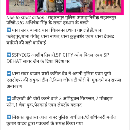
Due to strict action : सहारनपुर पुलिस उपमहानिरीक्षक सहारनपुर
परिक्षेत्र-DIG अभिषेक सिंह के सख्त एक्शन के चलते
थाना सदर बाजार,थाना चिलकाना,थाना गागलहेडी,थाना
फतेहपुर,थाना गंगौह,थाना नागल,थाना कुतुबशेर एवम थाना देवबंद
प्रभारियो की बडी कार्रवाई
SSP/DIG आशीष तिवारी,SP CITY व्योम बिंदल एवम SP
DEHAT सागर जैन के दिशा निर्देश पर
थाना सदर बाजार प्रभारी कपिल देव ने अपनी पुलिस एवम यूपी
एसटीएफ की संयुक्त टीम ने,किया जीएसटी चोरी के मुकदमे का सफल
अनावरण
जीएसटी की चोरी करने वाले 2 अभियुक्त गिरफ्तार,7 मोबाइल
फोन,1 चैक बुक,पेनकार्ड एवम लेपटाॅप बरामद
जिसका खुलासा आज अपर पुलिस अधीक्षक/क्षेत्राधिकारी मनोज
कुमार यादव द्वारा पत्रकारों के समक्ष किया गया