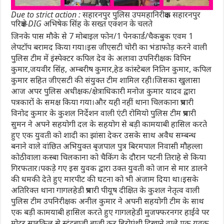
Due to strict action : सहारनपुर पुलिस उपमहानिरीक्षक सहारनपुर
परिक्षेत्र-DIG अभिषेक सिंह के सख्त एक्शन के चलते
जिनके पास मौके से 7 मोबाइल फोन/1 पेनकार्ड/चैकबुक एवम 1
लेपटाॅप बरामद किया गया।इस जीएसटी चोरी का भंडाफोड़ करने वाली
पुलिस टीम में इंस्पेक्टर कपिल देव के अलावा उपनिरीक्षक विपिन
कुमार,जयवीर सिंह, अम्बरीष कुमार,हेड कांस्टेबल नितिन कुमार, कपिल
कुमार सहित जीएसटी की संयुक्त टीम शामिल रही।जिसका खुलासा
आज अपर पुलिस अधीक्षक/क्षेत्राधिकारी मनोज कुमार यादव द्वारा
पत्रकारों के समक्ष किया गया।और यही नहीं थाना चिलकाना प्रभारी
विनोद कुमार के कुशल निर्देशन वाली एंटी रोमियो पुलिस टीम प्रभारी
सुमन ने अपने सहयोगी दल के सहयोग से बड़ी कामयाबी हासिल करते
हुए एक युवती को शादी का झांसा देकर उसके साथ अवैध सम्बन्ध
बनाने वाले वांछित अभियुक्त बृजपाल पुत्र बिरमपाल निवासी मौहल्ला
कोठीवाला कस्बा चिलकाना को चैकिंग के दौरान पटनी तिराहे से किया
गिरफतार।पकड़े गए इस युवक द्वारा उक्त युवती को जान से मार डालने
की धमकी देते हुए मारपीट की घटना को भी अंजाम दिया था।इसके
अतिरिक्त थाना गागलहेडी प्रभारी पीयूष दीक्षित के कुशल नेतृत्व वाली
पुलिस टीम उपनिरीक्षक अनील कुमार ने अपनी सहयोगी टीम के साथ
एक बड़ी कामयाबी हासिल करते हुए गागलहेडी मुजफ्फरनगर हाईवे पर
मोटर साइकिल से स्टंटबाजी बाजी कर हिरोपंथी दिखाने वाले एक युवक