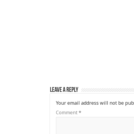
A
r
b
p
o
p
o
k
Leave a Reply
Your email address will not be pub
Comment
*