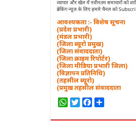
व्यापार और खेल में नवीनतम समाचारों को शा
ब्रेकिंग न्यूज के लिए हमारे चैनल को Subsc
आवश्यकता :- विशेष सूचना
(प्रदेश प्रभारी)
(मंडल प्रभारी)
(जिला ब्यूरो प्रमुख)
(जिला संवाददाता)
(जिला क्राइम रिपोर्टर)
(जिला मीडिया प्रभारी जिला)
(विज्ञापन प्रतिनिधि)
(तहसील ब्यूरो)
(प्रमुख तहसील संवाददाता
W
T
F
S
h
w
a
h
at
itt
c
ar
s
e
e
e