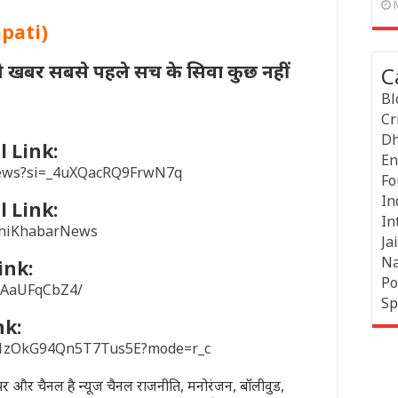
apati)
ी खबर सबसे पहले सच के सिवा कुछ नहीं
C
Bl
Cr
Dh
 Link:
En
news?si=_4uXQacRQ9FrwN7q
Fo
In
 Link:
In
khiKhabarNews
Jai
Na
ink:
Po
/1AaUFqCbZ4/
Sp
nk:
sD1zOkG94Qn5T7Tus5E?mode=r_c
पेपर और चैनल है न्यूज चैनल राजनीति, मनोरंजन, बॉलीवुड,