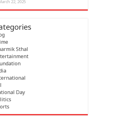
March 22, 2025
ategories
og
ime
armik Sthal
tertainment
undation
dia
ternational
l
tional Day
litics
orts