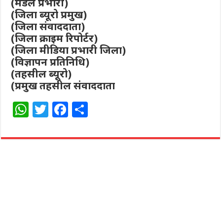
(मंडल प्रभारी)
(जिला ब्यूरो प्रमुख)
(जिला संवाददाता)
(जिला क्राइम रिपोर्टर)
(जिला मीडिया प्रभारी जिला)
(विज्ञापन प्रतिनिधि)
(तहसील ब्यूरो)
(प्रमुख तहसील संवाददाता
W
T
F
S
h
w
a
h
at
itt
c
ar
s
e
e
e
A
r
b
p
o
p
o
k