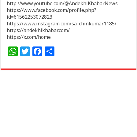
http://www.youtube.com/@AndekhiKhabarNews
https://www.facebook.com/profile.php?
id=61562253072823
https://www.instagram.com/sa_chinkumar1185/
https://andekhikhabar.com/
https://x.com/home
W
T
F
S
h
w
a
h
at
itt
c
ar
s
e
e
e
A
r
b
p
o
p
o
k