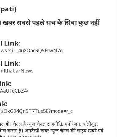
apati)
ी खबर सबसे पहले सच के सिवा कुछ नहीं
 Link:
news?si=_4uXQacRQ9FrwN7q
 Link:
khiKhabarNews
ink:
/1AaUFqCbZ4/
nk:
sD1zOkG94Qn5T7Tus5E?mode=r_c
पेपर और चैनल है न्यूज चैनल राजनीति, मनोरंजन, बॉलीवुड,
मिल करता है। अनदेखी खबर न्यूज चैनल की लाइव खबरें एवं