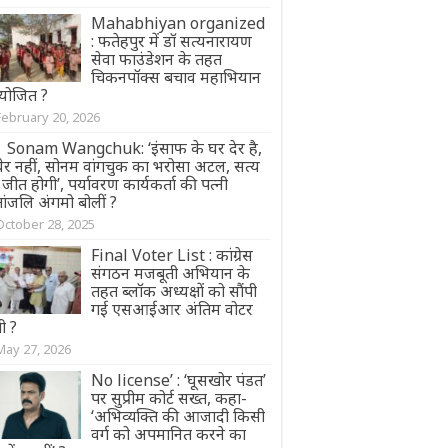
Mahabhiyan organized
: फतेहपुर में डॉ सत्यनारायण
सेवा फाउंडेशन के तहत
चिकनपॉक्स बचाव महाभियान
ोजित ?
February 20, 2026
Sonam Wangchuk: ‘इंसाफ के घर देर है,
धेर नहीं, सोनम वांगचुक का भरोसा अटल, सत्य
जीत होगी’, पर्यावरण कार्यकर्ता की पत्नी
ांजलि अंगमो बोलीं ?
October 28, 2025
Final Voter List : कांग्रेस
संगठन मजबूती अभियान के
तहत ब्लॉक अध्यक्षों को सौंपी
गई एसआईआर अंतिम वोटर
ी ?
May 27, 2026
No license’ : ‘घूसखोर पंडत’
पर सुप्रीम कोर्ट सख्त, कहा-
‘अभिव्यक्ति की आजादी किसी
वर्ग को अपमानित करने का