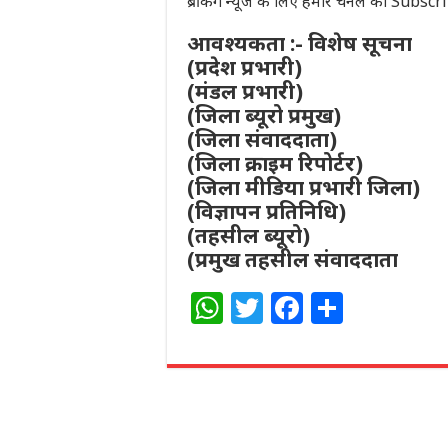
ब्रेकिंग न्यूज के लिए हमारे चैनल को Subsc
आवश्यकता :- विशेष सूचना
(प्रदेश प्रभारी)
(मंडल प्रभारी)
(जिला ब्यूरो प्रमुख)
(जिला संवाददाता)
(जिला क्राइम रिपोर्टर)
(जिला मीडिया प्रभारी जिला)
(विज्ञापन प्रतिनिधि)
(तहसील ब्यूरो)
(प्रमुख तहसील संवाददाता
W
T
F
S
h
w
a
h
at
itt
c
ar
s
e
e
e
A
r
b