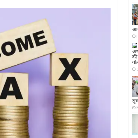
आय
अं
की 
गीत
सूच