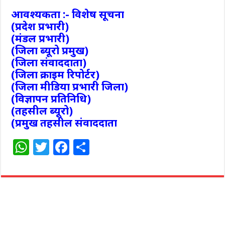
आवश्यकता :- विशेष सूचना
(प्रदेश प्रभारी)
(मंडल प्रभारी)
(जिला ब्यूरो प्रमुख)
(जिला संवाददाता)
(जिला क्राइम रिपोर्टर)
(जिला मीडिया प्रभारी जिला)
(विज्ञापन प्रतिनिधि)
(तहसील ब्यूरो)
(प्रमुख तहसील संवाददाता
W
T
F
S
h
w
a
h
at
itt
c
ar
s
e
e
e
A
r
b