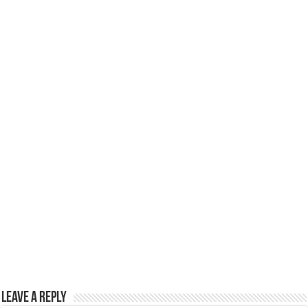
p
o
p
o
k
Leave a Reply