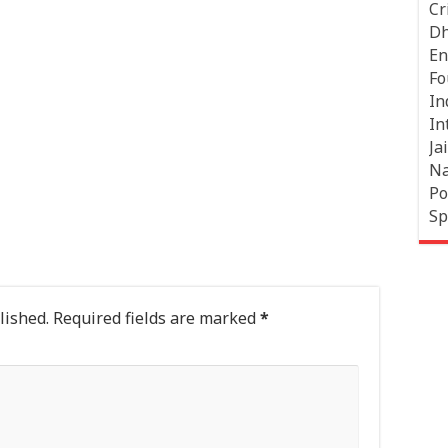
Cr
Dh
En
Fo
In
In
Jai
Na
Po
Sp
lished.
Required fields are marked
*