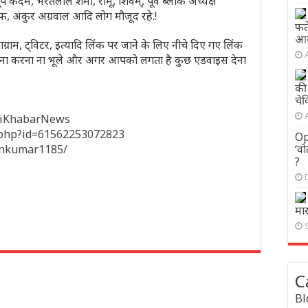
 कर्दम, भरतलाल शर्मा, रामू, शिवम्, पूर्व ब्लॉक अध्यक्ष
फ, अंकुर अग्रवाल आदि लोग मौजूद रहे.!
फते
आय
ाग्राम, ट्विटर, इत्यादि लिंक पर जाने के लिए नीचे दिए गए लिंक
 करना करना ना भूले और अगर आपको लगता है कुछ एडवाइस देना
की
चे
hiKhabarNews
e.php?id=61562253072823
Op
inkumar1185/
‘वो
?
मा
C
Bl