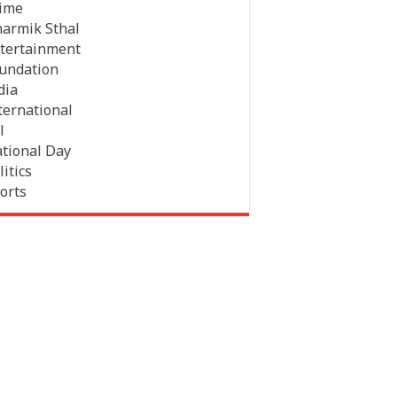
ime
armik Sthal
tertainment
undation
dia
ternational
l
tional Day
litics
orts