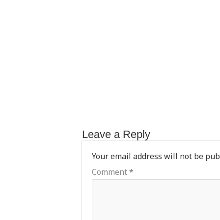
p
o
p
o
k
Leave a Reply
Your email address will not be pub
Comment
*