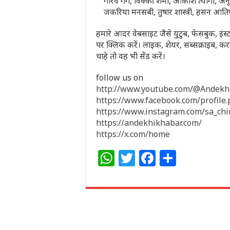
गौरव गर्ग, विक्की शर्मा, आकाश त्यागी, अनूप
जकरिया मनसबी, तुषार शास्त्री, हसन आति
हमारे आदर वेबसाइट जैसे युटुब, फेसबुक, इंस्ट
पर क्लिक करें। लाइक, शेयर, सब्सक्राइब,
चाहे तो वह भी सेंड करें।
follow us on
http://www.youtube.com/@Andek
https://www.facebook.com/profil
https://www.instagram.com/sa_ch
https://andekhikhabar.com/
https://x.com/home
W
T
F
S
h
w
a
h
at
itt
c
ar
s
e
e
e
A
r
b