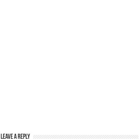
p
o
p
o
k
Leave a Reply