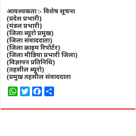
आवश्यकता :- विशेष सूचना
(प्रदेश प्रभारी)
(मंडल प्रभारी)
(जिला ब्यूरो प्रमुख)
(जिला संवाददाता)
(जिला क्राइम रिपोर्टर)
(जिला मीडिया प्रभारी जिला)
(विज्ञापन प्रतिनिधि)
(तहसील ब्यूरो)
(प्रमुख तहसील संवाददाता
W
T
F
S
h
w
a
h
at
itt
c
ar
s
e
e
e
A
r
b