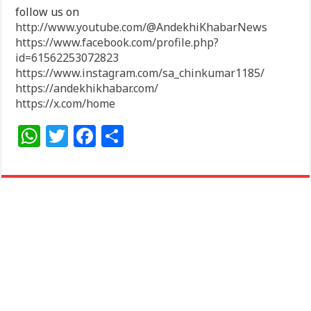
follow us on
http://www.youtube.com/@AndekhiKhabarNews
https://www.facebook.com/profile.php?
id=61562253072823
https://www.instagram.com/sa_chinkumar1185/
https://andekhikhabar.com/
https://x.com/home
W
T
F
S
h
w
a
h
at
itt
c
ar
s
e
e
e
A
r
b
p
o
p
o
k