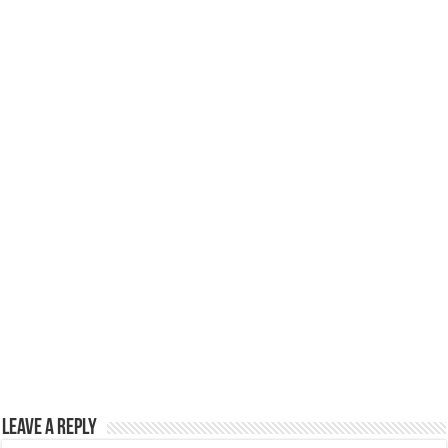
p
o
k
Leave a Reply