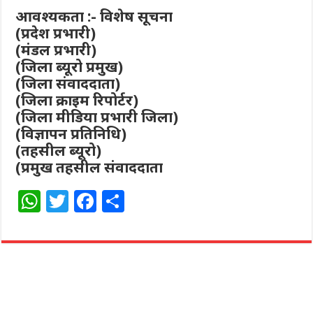
आवश्यकता :- विशेष सूचना
(प्रदेश प्रभारी)
(मंडल प्रभारी)
(जिला ब्यूरो प्रमुख)
(जिला संवाददाता)
(जिला क्राइम रिपोर्टर)
(जिला मीडिया प्रभारी जिला)
(विज्ञापन प्रतिनिधि)
(तहसील ब्यूरो)
(प्रमुख तहसील संवाददाता
W
T
F
S
h
w
a
h
at
itt
c
ar
s
e
e
e
A
r
b
p
o