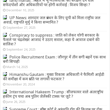
land mafias : बिहार में भू-माफियाओं को संरक्षण देने वाले
सफेदपोशों और अधिकारियों पर होगी कार्रवाई : विजय सिन्हा ?
December 10, 2025
UP News: शानदार जल प्रबंधन के लिए यूपी को मिला राष्ट्रीय जल
अवार्ड, राष्ट्रपति मुर्मु ने किया सम्मानित ?
September 27, 2025
Conspiracy to suppress : जाति को लेकर योगी सरकार के
फैसले पर चंद्रशेखर आजाद ने उठाए सवाल, कहा ये आवाज दबाने की
साजिश ?
September 24, 2025
Police Recruitment Exam : जौनपुर में तीन सगी बहनें एक साथ
बनी सिपाही
March 14, 2025
Himanshu Gautam : मुख्य विकास अधिकारी ने फैमिली आईडी
की समीक्षा में कम प्रगति पर लगायी फटकार ?
November 20, 2024
International Hakeem Trump : सीजफायर वाले अंतराष्ट्रीय
हकीम ट्रंप चचा अब पुतिन जेलेंस्की टास्क पर जुटे ?
June 26, 2025
Supreme Court : सुप्रीम कोर्ट ने अरुंधति रॉय की किताब पर रोक