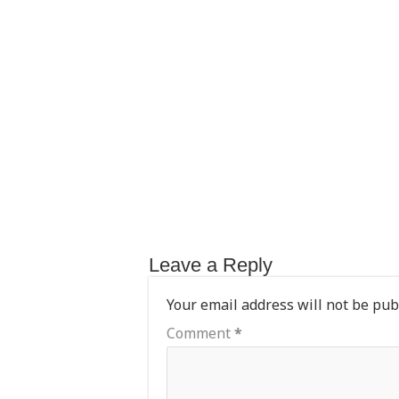
A
r
b
p
o
p
o
k
Leave a Reply
Your email address will not be pub
Comment
*