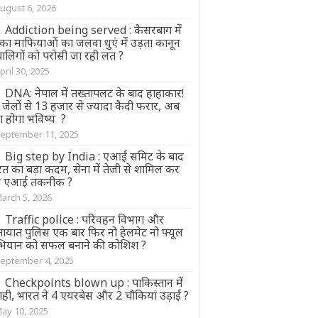
ugust 6, 2026
Addiction being served : कैसरबाग में
्का माफियाओं का जलवा धुएं में उड़ता कानून
बालिगों को परोसी जा रही लत ?
pril 30, 2025
DNA: नेपाल में तख्तापलट के बाद हाहाकार!
जेलों से 13 हजार से ज्यादा कैदी फरार, अब
ा होगा भविष्य ?
eptember 11, 2025
Big step by India : एआई समिट के बाद
त का बड़ा कदम, सेना में तेजी से शामिल कर
ा एआई तकनीक ?
arch 5, 2026
Traffic police : परिवहन विभाग और
तायात पुलिस एक बार फिर नो हेलमेट नो फ्यूल
ियान को सफल बनाने की कोशिश ?
eptember 4, 2025
Checkpoints blown up : पाकिस्तान में
ही, भारत ने 4 एयरबेस और 2 चौकियां उड़ाईं ?
ay 10, 2025