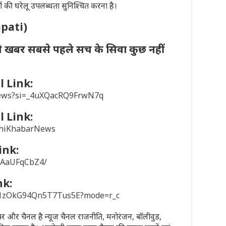
दों की घरेलू उपलब्धता सुनिश्चित करना है।
apati)
ी खबर सबसे पहले सच के सिवा कुछ नहीं
 Link:
news?si=_4uXQacRQ9FrwN7q
 Link:
khiKhabarNews
ink:
/1AaUFqCbZ4/
nk:
sD1zOkG94Qn5T7Tus5E?mode=r_c
पेपर और चैनल है न्यूज चैनल राजनीति, मनोरंजन, बॉलीवुड,