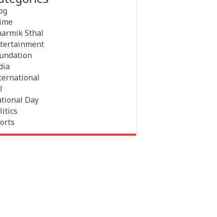
og
ime
armik Sthal
tertainment
undation
dia
ternational
l
tional Day
litics
orts