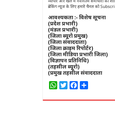
व्यापार और खेल में नवीनतम समाचारों को शा
ब्रेकिंग न्यूज के लिए हमारे चैनल को Subsc
आवश्यकता :- विशेष सूचना
(प्रदेश प्रभारी)
(मंडल प्रभारी)
(जिला ब्यूरो प्रमुख)
(जिला संवाददाता)
(जिला क्राइम रिपोर्टर)
(जिला मीडिया प्रभारी जिला)
(विज्ञापन प्रतिनिधि)
(तहसील ब्यूरो)
(प्रमुख तहसील संवाददाता
W
T
F
S
h
w
a
h
at
itt
c
ar
s
e
e
e