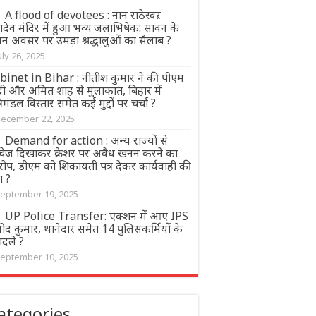
A flood of devotees : नान राठेस्वऱ
ादेव मंदिर में हुआ भव्य जलाभिषेक: सावन के
वन अवसर पर उमड़ा श्रद्धालुओं का सैलाब ?
uly 26, 2025
binet in Bihar : नीतीश कुमार ने की पीएम
दी और अमित शाह से मुलाकात, बिहार में
्रिमंडल विस्तार समेत कई मुद्दों पर चर्चा ?
ecember 22, 2025
Demand for action : अन्य राज्यों से
चेज दिखाकर क्रेशर पर अवैध खनन करने का
ोप, डीएम को शिकायती पत्र देकर कार्यवाही की
ग ?
eptember 19, 2025
UP Police Transfer: एक्शन में आए IPS
ोद कुमार, थानेदार समेत 14 पुलिसकर्मियों के
ादले ?
eptember 10, 2025
ategories