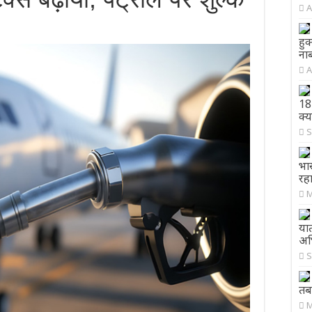
A
हुक
ना
A
18 
क्य
S
भार
रह
M
या
अभ
S
तबा
M