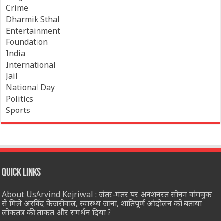
Crime
Dharmik Sthal
Entertainment
Foundation
India
International
Jail
National Day
Politics
Sports
Quick Links
About UsArvind Kejriwal : जंतर-मंतर पर अनशनरत सोनम वांगचुक
से मिले अरविंद केजरीवाल, स्वास्थ्य जाना, शांतिपूर्ण आंदोलन को बताया
लोकतंत्र की ताकत और समर्थन दिया ?