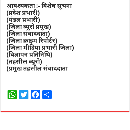
आवश्यकता :- विशेष सूचना
(प्रदेश प्रभारी)
(मंडल प्रभारी)
(जिला ब्यूरो प्रमुख)
(जिला संवाददाता)
(जिला क्राइम रिपोर्टर)
(जिला मीडिया प्रभारी जिला)
(विज्ञापन प्रतिनिधि)
(तहसील ब्यूरो)
(प्रमुख तहसील संवाददाता
W
T
F
S
h
w
a
h
at
itt
c
ar
s
e
e
e