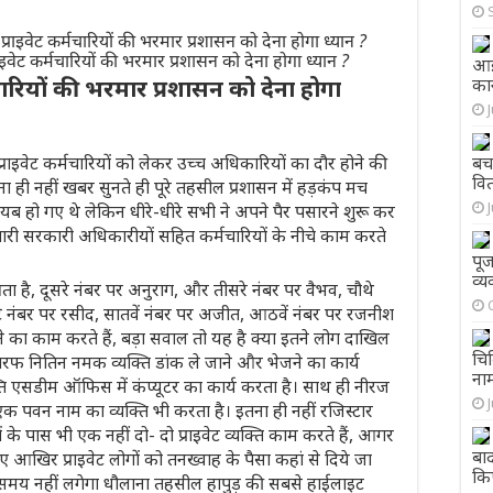
वेट कर्मचारियों की भरमार प्रशासन को देना होगा ध्यान ?
आई
चारियों की भरमार प्रशासन को देना होगा
कान
राइवेट कर्मचारियों को लेकर उच्च अधिकारियों का दौर होने की
बचा
वि
 इतना ही नहीं खबर सुनते ही पूरे तहसील प्रशासन में हड़कंप मच
ायब हो गए थे लेकिन धीरे-धीरे सभी ने अपने पैर पसारने शुरू कर
चारी सरकारी अधिकारीयों सहित कर्मचारियों के नीचे काम करते
पूज
व्य
 है, दूसरे नंबर पर अनुराग, और तीसरे नंबर पर वैभव, चौथे
टे नंबर पर रसीद, सातवें नंबर पर अजीत, आठवें नंबर पर रजनीश
ा काम करते हैं, बड़ा सवाल तो यह है क्या इतने लोग दाखिल
चिक
री तरफ नितिन नमक व्यक्ति डांक ले जाने और भेजने का कार्य
नाम
ि एसडीम ऑफिस में कंप्यूटर का कार्य करता है। साथ ही नीरज
वन नाम का व्यक्ति भी करता है। इतना ही नहीं रजिस्टार
े पास भी एक नहीं दो- दो प्राइवेट व्यक्ति काम करते हैं, आगर
बा
आखिर प्राइवेट लोगों को तनख्वाह के पैसा कहां से दिये जा
कि
में समय नहीं लगेगा धौलाना तहसील हापुड़ की सबसे हाईलाइट