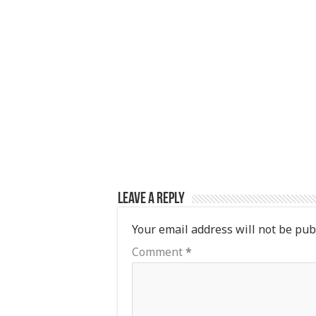
p
o
p
o
k
Leave a Reply
Your email address will not be pub
Comment
*