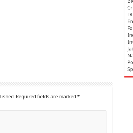
Bl
Cr
Dh
En
Fo
In
In
Jai
Na
Po
Sp
lished.
Required fields are marked
*