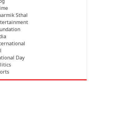
og
ime
armik Sthal
tertainment
undation
dia
ternational
l
tional Day
litics
orts