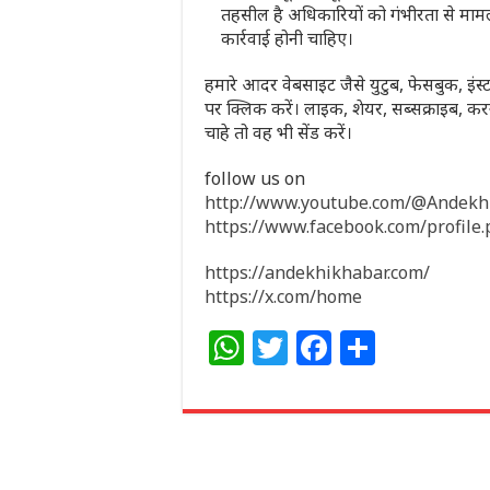
तहसील है अधिकारियों को गंभीरता से मामल
कार्रवाई होनी चाहिए।
हमारे आदर वेबसाइट जैसे युटुब, फेसबुक, इंस्ट
पर क्लिक करें। लाइक, शेयर, सब्सक्राइब,
चाहे तो वह भी सेंड करें।
follow us on
http://www.youtube.com/@Andek
https://www.facebook.com/profil
https://andekhikhabar.com/
https://x.com/home
W
T
F
S
h
w
a
h
at
itt
c
ar
s
e
e
e
A
r
b