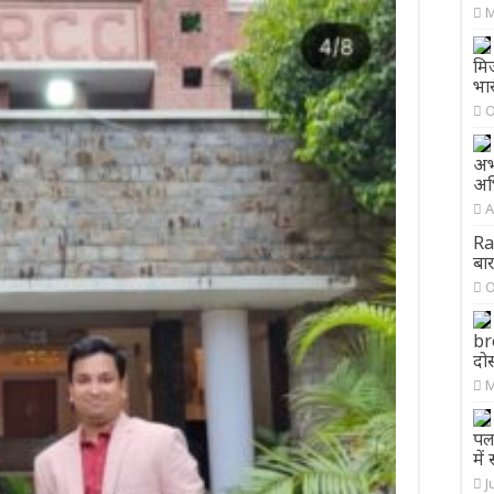
M
मिज
भार
O
अभ
अभि
A
Ra
बार
O
br
दोस
M
पल 
में
J