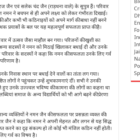
Bl
ीरज जैन एवं सलेक चंद जैन (राड़धना वाले) के सुपुत्र हैं। परिवार
Cr
ारण नमन ने बचपन से ही अपने लक्ष्य को लेकर गंभीरता दिखाई।
Dh
 की और कभी भी कठिनाइयों को अपने मार्ग की बाधा नहीं बनने
En
 प्रयासों के बल पर यह महत्वपूर्ण सफलता प्राप्त की है।
Fo
In
िवार में उत्सव जैसा माहौल बन गया। परिजनों की खुशी का
In
 अन्य सदस्यों ने नमन को मिठाई खिलाकर बधाई दी और उनके
Jai
परिवार के सदस्यों ने कहा कि नमन की सफलता उनके लिए गर्व
Na
 परिणाम है।
Po
Sp
के निवास स्थान पर बधाई देने वालों का तांता लग गया।
िष्ठित लोगों ने पहुंचकर उन्हें शुभकामनाएं दीं। सभी ने उनकी
 हुए उनके उज्ज्वल भविष्य की कामना की। लोगों का कहना था
ब्धियां समाज के अन्य विद्यार्थियों को भी आगे बढ़ने की प्रेरणा
ान्य व्यक्तियों ने नमन जैन की सफलता पर प्रसन्नता व्यक्त की।
श कुमार जैन ने कहा कि नमन ने अपनी मेहनत और लगन से यह सिद्ध
्राप्त करने का दृढ़ संकल्प हो तो कोई भी मंजिल कठिन नहीं होती।
लिए गर्व का विषय है।