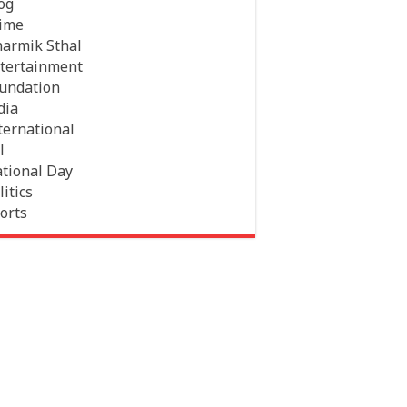
og
ime
armik Sthal
tertainment
undation
dia
ternational
l
tional Day
litics
orts