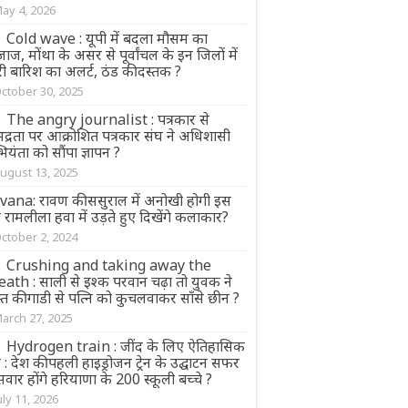
ay 4, 2026
Cold wave : यूपी में बदला मौसम का
ाज, मोंथा के असर से पूर्वांचल के इन जिलों में
ी बारिश का अलर्ट, ठंड की दस्तक ?
ctober 30, 2025
The angry journalist : पत्रकार से
द्रता पर आक्रोशित पत्रकार संघ ने अधिशासी
यंता को सौंपा ज्ञापन ?
ugust 13, 2025
vana: रावण की ससुराल में अनोखी होगी इस
 रामलीला हवा में उड़ते हुए दिखेंगे कलाकार?
ctober 2, 2024
Crushing and taking away the
eath : साली से इश्क परवान चढ़ा तो युवक ने
्त की गाडी से पत्नि को कुचलवाकर साँसे छीन ?
arch 27, 2025
Hydrogen train : जींद के लिए ऐतिहासिक
: देश की पहली हाइड्रोजन ट्रेन के उद्घाटन सफर
 सवार होंगे हरियाणा के 200 स्कूली बच्चे ?
uly 11, 2026