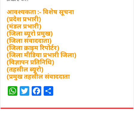
आवश्यकता :- विशेष सूचना
(प्रदेश प्रभारी)
(मंडल प्रभारी)
(जिला ब्यूरो प्रमुख)
(जिला संवाददाता)
(जिला क्राइम रिपोर्टर)
(जिला मीडिया प्रभारी जिला)
(विज्ञापन प्रतिनिधि)
(तहसील ब्यूरो)
(प्रमुख तहसील संवाददाता
W
T
F
S
h
w
a
h
at
itt
c
ar
s
e
e
e
A
r
b