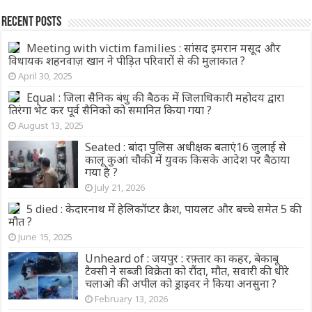
Recent Posts
Meeting with victim families : सांसद इमरान मसूद और
विधायक शहनवाज़ खान ने पीड़ित परिवारों से की मुलाकात ?
April 30, 2025
Equal : जिला सैनिक बंधु की बैठक में जिलाधिकारी महोदय द्वारा
तिरंगा भेट कर पूर्व सैनिको को समानित किया गया ?
August 13, 2025
Seated : बांदा पुलिस अधीक्षक बताएं16 जुलाई से
कालू कुआं चौकी में युवक किसके आदेश पर बैठाया
गया है ?
July 21, 2026
5 died : केदारनाथ में हेलिकॉप्टर क्रैश, पायलट और बच्चे समेत 5 की
मौत ?
June 15, 2025
Unheard of : जयपुर : रफ़्तार का कहर, बेकाबू
टैक्सी ने सब्जी विक्रेता को रौंदा, मौत, सवारी की धीरे
चलाओ की अपील को ड्राइवर ने किया अनसुना ?
February 13, 2026