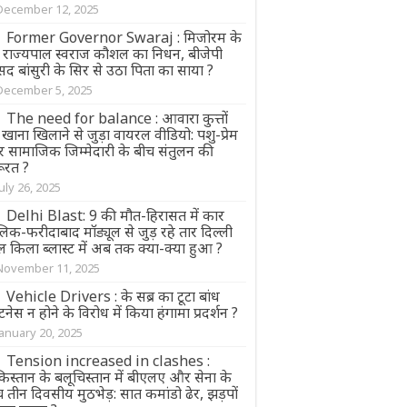
December 12, 2025
Former Governor Swaraj : मिजोरम के
्व राज्यपाल स्वराज कौशल का निधन, बीजेपी
सद बांसुरी के सिर से उठा पिता का साया ?
December 5, 2025
The need for balance : आवारा कुत्तों
खाना खिलाने से जुड़ा वायरल वीडियो: पशु-प्रेम
 सामाजिक जिम्मेदारी के बीच संतुलन की
रूरत ?
July 26, 2025
Delhi Blast: 9 की मौत-हिरासत में कार
िक-फरीदाबाद मॉड्यूल से जुड़ रहे तार दिल्ली
 किला ब्लास्ट में अब तक क्या-क्या हुआ ?
November 11, 2025
Vehicle Drivers : के सब्र का टूटा बांध
नेस न होने के विरोध में किया हंगामा प्रदर्शन ?
January 20, 2025
Tension increased in clashes :
िस्तान के बलूचिस्तान में बीएलए और सेना के
 तीन दिवसीय मुठभेड़: सात कमांडो ढेर, झड़पों