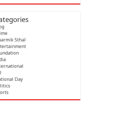
ategories
og
ime
armik Sthal
tertainment
undation
dia
ternational
l
tional Day
litics
orts