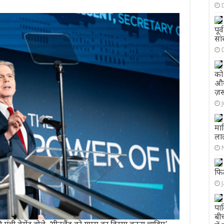
पूर
सां
को 
और
ज़
माल
लाल
फिट
पाक
बीच