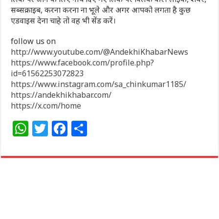
सब्सक्राइब, करना करना ना भूले और अगर आपको लगता है कुछ
एडवाइस देना चाहे तो वह भी सेंड करें।
follow us on
http://www.youtube.com/@AndekhiKhabarNews
https://www.facebook.com/profile.php?
id=61562253072823
https://www.instagram.com/sa_chinkumar1185/
https://andekhikhabar.com/
https://x.com/home
W
T
F
S
h
w
a
h
at
itt
c
ar
s
e
e
e
A
r
b
p
o