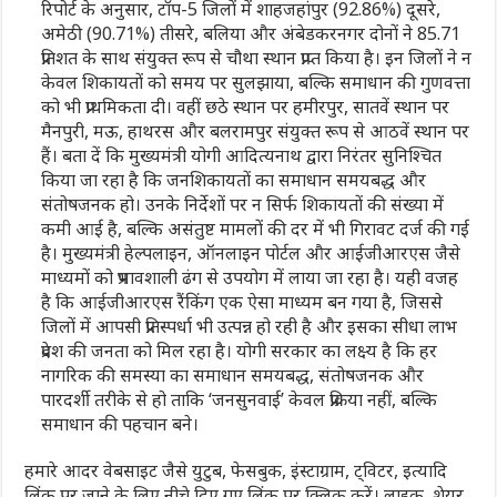
रिपोर्ट के अनुसार, टॉप-5 जिलों में शाहजहांपुर (92.86%) दूसरे,
अमेठी (90.71%) तीसरे, बलिया और अंबेडकरनगर दोनों ने 85.71
प्रतिशत के साथ संयुक्त रूप से चौथा स्थान प्राप्त किया है। इन जिलों ने न
केवल शिकायतों को समय पर सुलझाया, बल्कि समाधान की गुणवत्ता
को भी प्राथमिकता दी। वहीं छठे स्थान पर हमीरपुर, सातवें स्थान पर
मैनपुरी, मऊ, हाथरस और बलरामपुर संयुक्त रूप से आठवें स्थान पर
हैं। बता दें कि मुख्यमंत्री योगी आदित्यनाथ द्वारा निरंतर सुनिश्चित
किया जा रहा है कि जनशिकायतों का समाधान समयबद्ध और
संतोषजनक हो। उनके निर्देशों पर न सिर्फ शिकायतों की संख्या में
कमी आई है, बल्कि असंतुष्ट मामलों की दर में भी गिरावट दर्ज की गई
है। मुख्यमंत्री हेल्पलाइन, ऑनलाइन पोर्टल और आईजीआरएस जैसे
माध्यमों को प्रभावशाली ढंग से उपयोग में लाया जा रहा है। यही वजह
है कि आईजीआरएस रैंकिंग एक ऐसा माध्यम बन गया है, जिससे
जिलों में आपसी प्रतिस्पर्धा भी उत्पन्न हो रही है और इसका सीधा लाभ
प्रदेश की जनता को मिल रहा है। योगी सरकार का लक्ष्य है कि हर
नागरिक की समस्या का समाधान समयबद्ध, संतोषजनक और
पारदर्शी तरीके से हो ताकि ‘जनसुनवाई’ केवल प्रक्रिया नहीं, बल्कि
समाधान की पहचान बने।
हमारे आदर वेबसाइट जैसे युटुब, फेसबुक, इंस्टाग्राम, ट्विटर, इत्यादि
लिंक पर जाने के लिए नीचे दिए गए लिंक पर क्लिक करें। लाइक, शेयर,