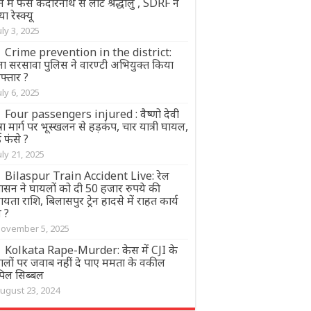
 में फंसे केदारनाथ से लौटे श्रद्धालु , SDRF ने
ा रेस्क्यू
uly 3, 2025
Crime prevention in the district:
ना सरसावा पुलिस ने वारण्टी अभियुक्त किया
फ्तार ?
uly 6, 2025
Four passengers injured : वैष्णो देवी
्रा मार्ग पर भूस्खलन से हड़कंप, चार यात्री घायल,
 फंसे ?
uly 21, 2025
Bilaspur Train Accident Live: रेल
शासन ने घायलों को दी 50 हजार रुपये की
यता राशि, बिलासपुर ट्रेन हादसे में राहत कार्य
ज ?
ovember 5, 2025
Kolkata Rape-Murder: केस में CJI के
ालों पर जवाब नहीं दे पाए ममता के वकील
िल सिब्बल
ugust 23, 2024