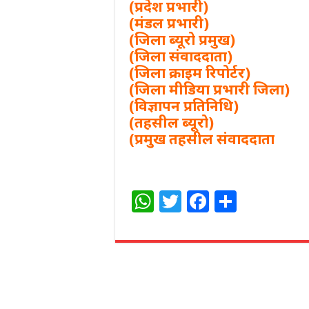
(प्रदेश प्रभारी)
(मंडल प्रभारी)
(जिला ब्यूरो प्रमुख)
(जिला संवाददाता)
(जिला क्राइम रिपोर्टर)
(जिला मीडिया प्रभारी जिला)
(विज्ञापन प्रतिनिधि)
(तहसील ब्यूरो)
(प्रमुख तहसील संवाददाता
W
T
F
S
h
w
a
h
at
itt
c
ar
s
e
e
e
A
r
b