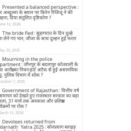
Presented a balanced perspective :
 अब्दुल्ला के बयान पर किरेन रिजिजू ने की
हना, दिया संतुलित दृष्टिकोण ?
une 13, 2026
The bride fled : सुहागरात के दिन दूल्हे
ा लेने ग‌ए पान, जीजा के साथ दुल्हन हुई फरार
ay 23, 2025
Mourning in the police
partment : जौनपुर के बदलापुर कोतवाली के
्य आरक्षी का निधन:हार्ट अटैक से हुई असामयिक
्यु, पुलिस विभाग में शोक ?
ctober 7, 2025
Government of Rajasthan : वित्तीय वर्ष
 समापन को देखते हुए राजस्थान सरकार का बड़ा
सला, 31 मार्च तक अवकाश और प्रशिक्षण
्यक्रमों पर रोक ?
arch 13, 2026
Devotees returned from
darnath: Yatra 2025 : सोनप्रयाग स्लाइड