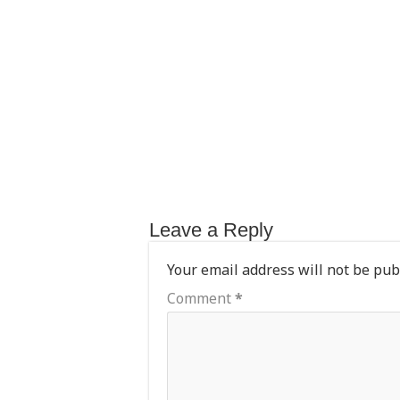
p
o
p
o
k
Leave a Reply
Your email address will not be pub
Comment
*