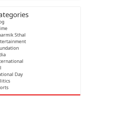
ategories
og
ime
armik Sthal
tertainment
undation
dia
ternational
l
tional Day
litics
orts