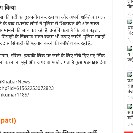
जोन
किय
ोग किया
J
िस की वर्दी का दुरुपयोग कर रहा था और अपनी शक्ति का गलत
ने के बाद स्थानीय लोगों ने पुलिस से शिकायत की और सख्त
था
स मामले की जांच कर रही है. उन्होंने कहा है कि जांच पड़ताल
गिर
 सिपाही के खिलाफ सख्त कदम भी उठाए जाएंगे. पुलिस गवाहों
J
मदद से सिपाही की पहचान करने की कोशिश कर रही है.
यात
ाग्राम, ट्विटर, इत्यादि लिंक पर जाने के लिए नीचे दिए गए लिंक
कई
 करना करना ना भूले और अगर आपको लगता है कुछ एडवाइस देना
J
प्र
hiKhabarNews
सहा
e.php?id=61562253072823
ते
inkumar1185/
N
सव
कप
apati)
A