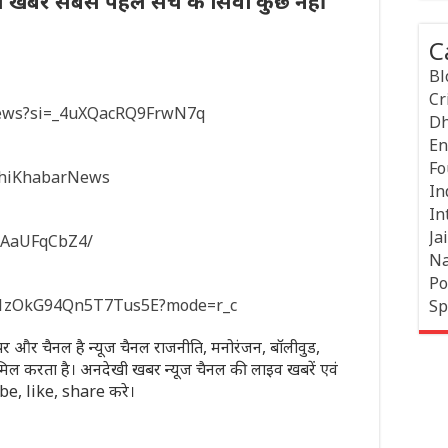
ी खबर सबसे पहले सच के सिवा कुछ नहीं
C
Bl
Cr
news?si=_4uXQacRQ9FrwN7q
Dh
En
Fo
khiKhabarNews
In
In
Jai
/1AaUFqCbZ4/
Na
Po
sD1zOkG94Qn5T7Tus5E?mode=r_c
Sp
पेपर और चैनल है न्यूज चैनल राजनीति, मनोरंजन, बॉलीवुड,
मिल करता है। अनदेखी खबर न्यूज चैनल की लाइव खबरें एवं
ribe, like, share करे।