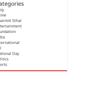
ategories
og
ime
armik Sthal
tertainment
undation
dia
ternational
l
tional Day
litics
orts