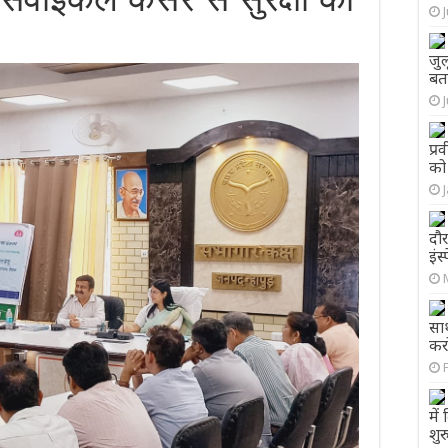
जुल
बता
प्र
को 
दौर
इंस
सा
कर
में
शु