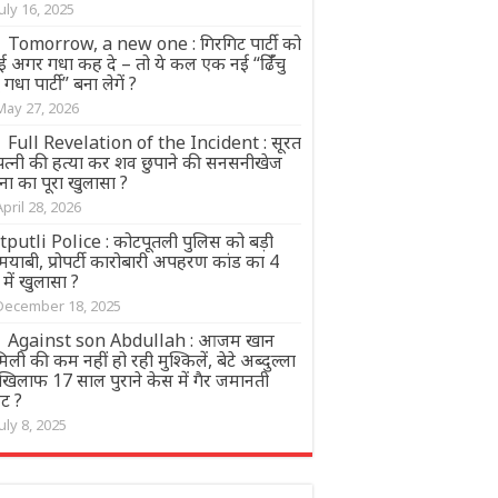
July 16, 2025
Tomorrow, a new one : गिरगिट पार्टी को
ई अगर गधा कह दे – तो ये कल एक नई “ढिँँचु
चु गधा पार्टी” बना लेगें ?
May 27, 2026
Full Revelation of the Incident : सूरत
ं पत्नी की हत्या कर शव छुपाने की सनसनीखेज
ना का पूरा खुलासा ?
April 28, 2026
tputli Police : कोटपूतली पुलिस को बड़ी
याबी, प्रोपर्टी कारोबारी अपहरण कांड का 4
े में खुलासा ?
December 18, 2025
Against son Abdullah : आजम खान
िली की कम नहीं हो रही मुश्किलें, बेटे अब्दुल्ला
 खिलाफ 17 साल पुराने केस में गैर जमानती
ंट ?
July 8, 2025