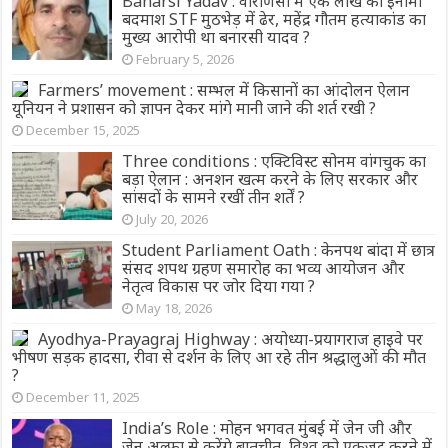
Banarsi Yadav : वाराणसी में एक लाख का इनामी
बदमाश STF मुठभेड़ में ढेर, महेंद्र गौतम हत्याकांड का
मुख्य आरोपी था बनारसी यादव ?
February 5, 2026
Farmers’ movement : सम्भल में किसानों का आंदोलन ऐलान
यूनियन ने प्रशासन को ज्ञापन देकर मांगे मानी जाने की शर्त रखी ?
December 15, 2025
Three conditions : एक्टिविस्ट सोनम वांगचुक का
बड़ा ऐलान : अनशन खत्म करने के लिए सरकार और
सांसदों के सामने रखीं तीन शर्तें ?
July 20, 2026
Student Parliament Oath : केनपथ बांदा में छात्र
संसद शपथ ग्रहण समारोह का भव्य आयोजन और
नेतृत्व विकास पर जोर दिया गया ?
May 18, 2026
Ayodhya-Prayagraj Highway : अयोध्या-प्रयागराज हाइवे पर
भीषण सड़क हादसा, रीवा से दर्शन के लिए आ रहे तीन श्रद्धालुओं की मौत
?
December 11, 2025
India’s Role : मोहन भगवत मुंबई में जेन जी और
जेन अल्फा से करेंगे बातचीत, विश्व को एकजुट करने में