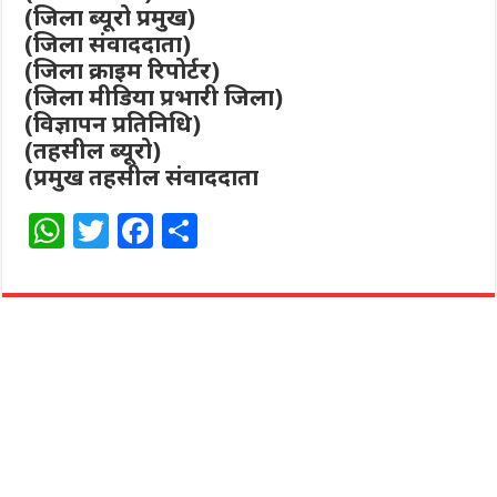
(जिला ब्यूरो प्रमुख)
(जिला संवाददाता)
(जिला क्राइम रिपोर्टर)
(जिला मीडिया प्रभारी जिला)
(विज्ञापन प्रतिनिधि)
(तहसील ब्यूरो)
(प्रमुख तहसील संवाददाता
W
T
F
S
h
w
a
h
at
itt
c
ar
s
e
e
e
A
r
b
p
o
p
o
k