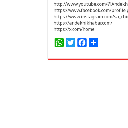
http://www.youtube.com/@Andek
https://www.facebook.com/profil
https://www.instagram.com/sa_ch
https://andekhikhabar.com/
https://x.com/home
W
T
F
S
h
w
a
h
at
itt
c
ar
s
e
e
e
A
r
b
p
o
p
o
k