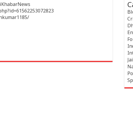
C
hiKhabarNews
e.php?id=61562253072823
Bl
inkumar1185/
Cr
Dh
En
Fo
In
In
Jai
Na
Po
Sp