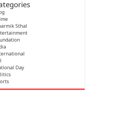
ategories
og
ime
armik Sthal
tertainment
undation
dia
ternational
l
tional Day
litics
orts