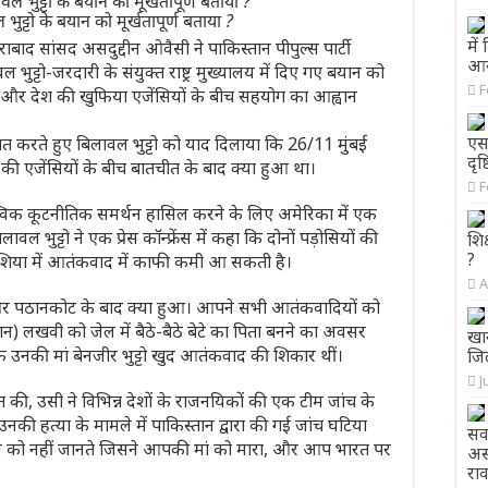
भुट्टो के बयान को मूर्खतापूर्ण बताया ?
में
 सांसद असदुद्दीन ओवैसी ने पाकिस्तान पीपुल्स पार्टी
आय
वल भुट्टो-जरदारी के संयुक्त राष्ट्र मुख्यालय में दिए गए बयान को
F
स्तान और देश की खुफिया एजेंसियों के बीच सहयोग का आह्वान
एस
बात करते हुए बिलावल भुट्टो को याद दिलाया कि 26/11 मुंबई
दृष
की एजेंसियों के बीच बातचीत के बाद क्या हुआ था।
F
वैश्विक कूटनीतिक समर्थन हासिल करने के लिए अमेरिका में एक
ावल भुट्टो ने एक प्रेस कॉन्फ्रेंस में कहा कि दोनों पड़ोसियों की
शिक
?
 एशिया में आतंकवाद में काफी कमी आ सकती है।
A
र पठानकोट के बाद क्या हुआ। आपने सभी आतंकवादियों को
 लखवी को जेल में बैठे-बैठे बेटे का पिता बनने का अवसर
खा
 कि उनकी मां बेनजीर भुट्टो खुद आतंकवाद की शिकार थीं।
जि
J
ने बात की, उसी ने विभिन्न देशों के राजनयिकों की एक टीम जांच के
नकी हत्या के मामले में पाकिस्तान द्वारा की गई जांच घटिया
सव
ठन को नहीं जानते जिसने आपकी मां को मारा, और आप भारत पर
असं
राव