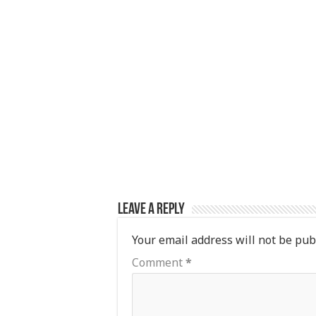
A
r
b
p
o
p
o
k
Leave a Reply
Your email address will not be pub
Comment
*