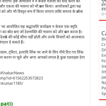
मुं
या जाएगा। इस आयोजन ने न केवल नेताजी को याद करने का
हवा
ि और एकता की भावना को भी प्रबल किया। आयोजकों द्वारा यह
हड
को और भी विस्तृत रूप में किया जाएगा ताकि समाज के प्रत्येक
िथि पर आयोजित यह श्रद्धांजलि कार्यक्रम न केवल एक स्मृति
 का स्रोत बना जो देशभक्ति की भावना को और प्रबल करता है।
C
 देशप्रेम की कोई सीमा नहीं होती और उनके विचारों को आत्मसात
Bl
गदान दे सकते हैं।
Cr
Dh
ाग्राम, ट्विटर, इत्यादि लिंक पर जाने के लिए नीचे दिए गए लिंक
En
 करना करना ना भूले और अगर आपको लगता है कुछ एडवाइस देना
Fo
In
In
hiKhabarNews
Jai
e.php?id=61562253072823
Na
inkumar1185/
Po
Sp
apati)