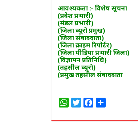
आवश्यकता :- विशेष सूचना
(प्रदेश प्रभारी)
(मंडल प्रभारी)
(जिला ब्यूरो प्रमुख)
(जिला संवाददाता)
(जिला क्राइम रिपोर्टर)
(जिला मीडिया प्रभारी जिला)
(विज्ञापन प्रतिनिधि)
(तहसील ब्यूरो)
(प्रमुख तहसील संवाददाता
W
T
F
S
h
w
a
h
at
itt
c
ar
s
e
e
e