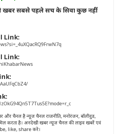
ी खबर सबसे पहले सच के सिवा कुछ नहीं
 Link:
news?si=_4uXQacRQ9FrwN7q
 Link:
khiKhabarNews
ink:
/1AaUFqCbZ4/
nk:
sD1zOkG94Qn5T7Tus5E?mode=r_c
पेपर और चैनल है न्यूज चैनल राजनीति, मनोरंजन, बॉलीवुड,
मिल करता है। अनदेखी खबर न्यूज चैनल की लाइव खबरें एवं
ribe, like, share करे।