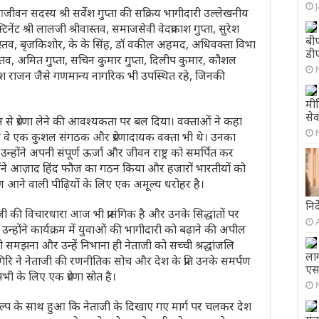
वन सदस्य श्री सर्वेश गुप्ता की सक्रिय भागीदारी उल्लेखनीय
टिनेंट श्री लालजी श्रीवास्तव, समाजसेवी वेदप्रकाश गुप्ता, सुरेश
बी
ीवास्तव, बृजकिशोर, के के सिंह, डॉ वकील अहमद, अधिवक्ता विभा
डी
ास्तव, अमित गुप्ता, सचिन कुमार गुप्ता, दिलीप कुमार, कौशल
था राजेश राजन जैसे गणमान्य नागरिक भी उपस्थित रहे, जिनकी
मी
सेव
वन से प्रेरणा लेने की आवश्यकता पर बल दिया। वक्ताओं ने कहा
ि वे एक कुशल संगठक और प्रेरणादायक वक्ता भी थे। उनका
होंने अपनी संपूर्ण ऊर्जा और जीवन राष्ट्र को समर्पित कर
उन्होंने आज़ाद हिंद फौज का गठन किया और हजारों भारतीयों को
ण आने वाली पीढ़ियों के लिए एक अमूल्य धरोहर है।
निर
जी की विचारधारा आज भी प्रासंगिक है और उनके सिद्धांतों पर
होंने कार्यक्रम में युवाओं की भागीदारी को बढ़ाने की अपील
समझना और उन्हें निभाना ही नेताजी को सच्ची श्रद्धांजलि
ला
िरि ने नेताजी की रणनीतिक सोच और देश के प्रति उनके समर्पण
एस
े लिए एक प्रेरणा स्रोत है।
कल्प के साथ हुआ कि नेताजी के दिखाए गए मार्ग पर चलकर देश