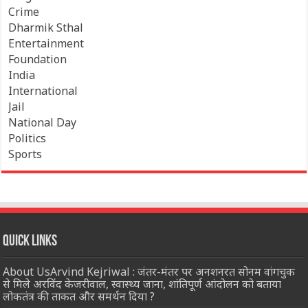
Crime
Dharmik Sthal
Entertainment
Foundation
India
International
Jail
National Day
Politics
Sports
Quick Links
About UsArvind Kejriwal : जंतर-मंतर पर अनशनरत सोनम वांगचुक
से मिले अरविंद केजरीवाल, स्वास्थ्य जाना, शांतिपूर्ण आंदोलन को बताया
लोकतंत्र की ताकत और समर्थन दिया ?