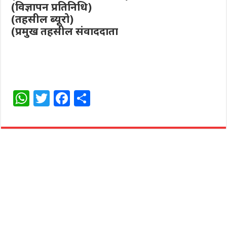
(विज्ञापन प्रतिनिधि)
(तहसील ब्यूरो)
(प्रमुख तहसील संवाददाता
W
T
F
S
h
w
a
h
at
itt
c
ar
s
e
e
e
A
r
b
p
o
p
o
k