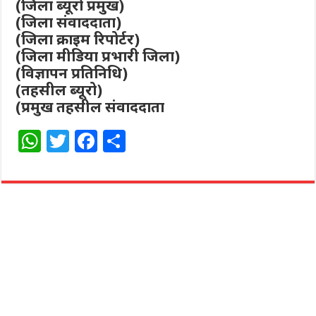
(जिला ब्यूरो प्रमुख)
(जिला संवाददाता)
(जिला क्राइम रिपोर्टर)
(जिला मीडिया प्रभारी जिला)
(विज्ञापन प्रतिनिधि)
(तहसील ब्यूरो)
(प्रमुख तहसील संवाददाता
W
T
F
S
h
w
a
h
at
itt
c
ar
s
e
e
e
A
r
b
p
o
p
o
k