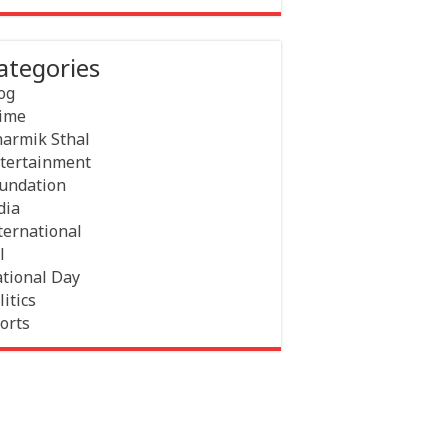
ategories
og
ime
armik Sthal
tertainment
undation
dia
ternational
l
tional Day
litics
orts