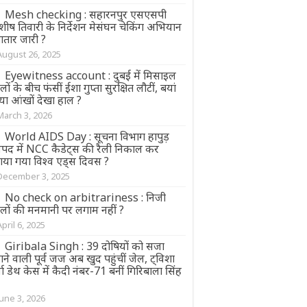
Mesh checking : सहारनपुर एसएसपी
ीष तिवारी के निर्देशन मेसंघन चेकिंग अभियान
ातार जारी ?
August 26, 2025
Eyewitness account : दुबई में मिसाइल
ों के बीच फंसीं ईशा गुप्ता सुरक्षित लौटीं, बयां
या आंखों देखा हाल ?
March 3, 2026
World AIDS Day : सूचना विभाग हापुड़
पद में NCC कैडेट्स की रैली निकाल कर
ाया गया विश्व एड्स दिवस ?
December 3, 2025
No check on arbitrariness : निजी
ूलों की मनमानी पर लगाम नहीं ?
April 6, 2025
Giribala Singh : 39 दोषियों को सजा
ाने वाली पूर्व जज अब खुद पहुंचीं जेल, ट्विशा
मा डेथ केस में कैदी नंबर-71 बनीं गिरिबाला सिंह
June 3, 2026