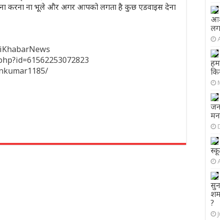
 करना करना ना भूले और अगर आपको लगता है कुछ एडवाइस देना
आश
लग
hiKhabarNews
e.php?id=61562253072823
हमल
inkumar1185/
कि
जन
मन
स्क
सुन
शर्
?