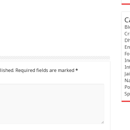
C
Bl
Cr
Dh
En
Fo
In
In
lished.
Required fields are marked
*
Jai
Na
Po
Sp