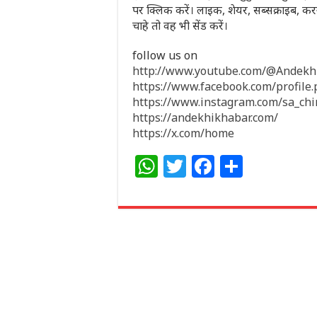
पर क्लिक करें। लाइक, शेयर, सब्सक्राइब,
चाहे तो वह भी सेंड करें।
follow us on
http://www.youtube.com/@Andek
https://www.facebook.com/profil
https://www.instagram.com/sa_ch
https://andekhikhabar.com/
https://x.com/home
W
T
F
S
h
w
a
h
at
itt
c
ar
s
e
e
e
A
r
b
p
o
p
o