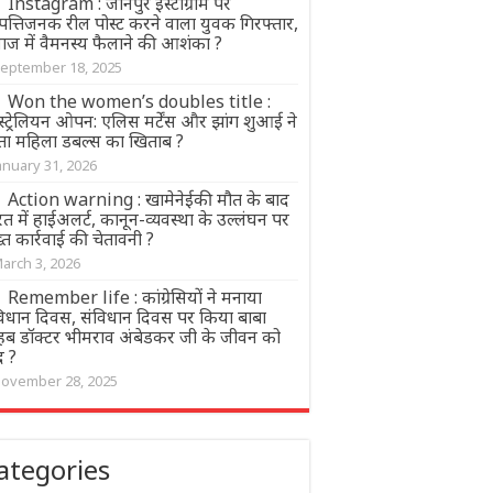
Instagram : जौनपुर इंस्टाग्राम पर
त्तिजनक रील पोस्ट करने वाला युवक गिरफ्तार,
ाज में वैमनस्य फैलाने की आशंका ?
eptember 18, 2025
Won the women’s doubles title :
्ट्रेलियन ओपन: एलिस मर्टेंस और झांग शुआई ने
ता महिला डबल्स का खिताब ?
anuary 31, 2026
Action warning : खामेनेईकी मौत के बाद
त में हाईअलर्ट, कानून-व्यवस्था के उल्लंघन पर
त कार्रवाई की चेतावनी ?
arch 3, 2026
Remember life : कांग्रेसियों ने मनाया
विधान दिवस, संविधान दिवस पर किया बाबा
हब डॉक्टर भीमराव अंबेडकर जी के जीवन को
द ?
ovember 28, 2025
ategories