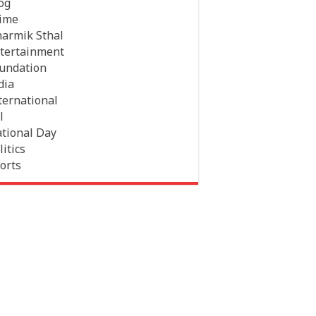
og
ime
armik Sthal
tertainment
undation
dia
ternational
l
tional Day
litics
orts