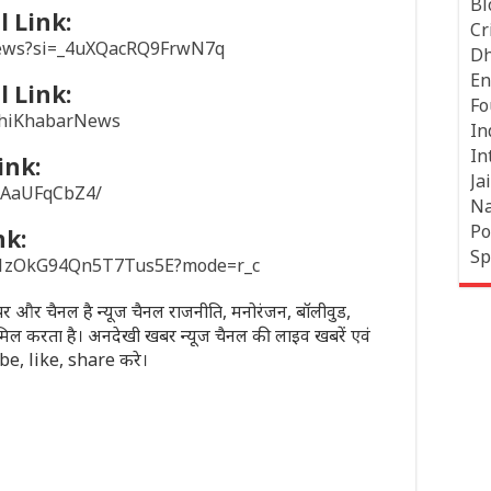
Bl
 Link:
Cr
news?si=_4uXQacRQ9FrwN7q
Dh
En
 Link:
Fo
khiKhabarNews
In
In
ink:
Jai
/1AaUFqCbZ4/
Na
Po
nk:
Sp
sD1zOkG94Qn5T7Tus5E?mode=r_c
पेपर और चैनल है न्यूज चैनल राजनीति, मनोरंजन, बॉलीवुड,
मिल करता है। अनदेखी खबर न्यूज चैनल की लाइव खबरें एवं
ribe, like, share करे।