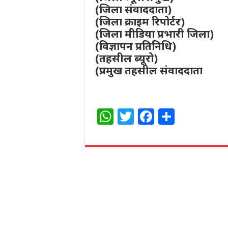
(जिला संवाददाता)
(जिला क्राइम रिपोर्टर)
(जिला मीडिया प्रभारी जिला)
(विज्ञापन प्रतिनिधि)
(तहसील ब्यूरो)
(प्रमुख तहसील संवाददाता
W
T
F
S
h
w
a
h
at
itt
c
ar
s
e
e
e
A
r
b
p
o
p
o