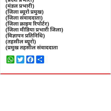
(मंडल प्रभारी)
(जिला ब्यूरो प्रमुख)
(जिला संवाददाता)
(जिला क्राइम रिपोर्टर)
(जिला मीडिया प्रभारी जिला)
(विज्ञापन प्रतिनिधि)
(तहसील ब्यूरो)
(प्रमुख तहसील संवाददाता
W
T
F
S
h
w
a
h
at
itt
c
ar
s
e
e
e
A
r
b
p
o
p
o