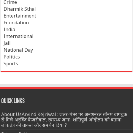
Crime
Dharmik Sthal
Entertainment
Foundation
India
International
Jail
National Day
Politics
Sports
Quick Links
About UsArvind Kejriwal : जंतर-मंतर पर अनशनरत सोनम वांगचुक
से मिले अरविंद केजरीवाल, स्वास्थ्य जाना, शांतिपूर्ण आंदोलन को बताया
लोकतंत्र की ताकत और समर्थन दिया ?