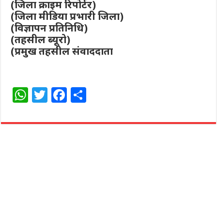
(जिला क्राइम रिपोर्टर)
(जिला मीडिया प्रभारी जिला)
(विज्ञापन प्रतिनिधि)
(तहसील ब्यूरो)
(प्रमुख तहसील संवाददाता
W
T
F
S
h
w
a
h
at
itt
c
ar
s
e
e
e
A
r
b
p
o
p
o
k