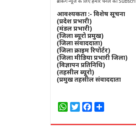
ब्रेकिंग न्यूज के लिए हमारे चैनल को Subsc
आवश्यकता :- विशेष सूचना
(प्रदेश प्रभारी)
(मंडल प्रभारी)
(जिला ब्यूरो प्रमुख)
(जिला संवाददाता)
(जिला क्राइम रिपोर्टर)
(जिला मीडिया प्रभारी जिला)
(विज्ञापन प्रतिनिधि)
(तहसील ब्यूरो)
(प्रमुख तहसील संवाददाता
W
T
F
S
h
w
a
h
at
itt
c
ar
s
e
e
e