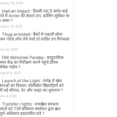
anuary 29, 2026
Had an impact : दिल्ली-NCR समेत कई
्यों में Airtel की सेवाएं ठप, कॉलिंग सुविधा पर
़ा असर ?
ugust 19, 2025
Thug arrested : बैंकों में नकली सोना
कर गोल्ड लोन लेने वाले दो शातिर ठग गिरफ्तार
ay 30, 2025
DM Abhishek Pandey : सामुदायिक
ास्थ्य केंद्र का निरीक्षण करने पहुंचे डीएम
िषेक पांडेय ?
ugust 8, 2025
Launch of the Light : गंगोह में खेल
िधाओं का विस्तार: वॉलीबॉल खिलाड़ियों को
ली नई सौगात, नेट और लाइट का शुभारंभ ?
une 4, 2026
Transfer rights : मध्यप्रदेश सरकार
ायतों को 73वें संविधान संशोधन द्वारा प्रदत्त
पूर्ण अधिकार हस्तांतरित करे ?