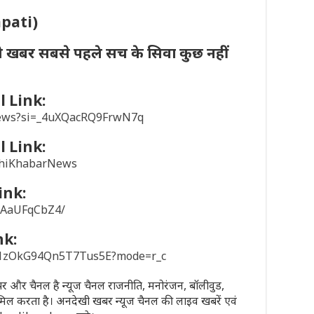
apati)
ी खबर सबसे पहले सच के सिवा कुछ नहीं
 Link:
news?si=_4uXQacRQ9FrwN7q
 Link:
khiKhabarNews
ink:
/1AaUFqCbZ4/
nk:
sD1zOkG94Qn5T7Tus5E?mode=r_c
पेपर और चैनल है न्यूज चैनल राजनीति, मनोरंजन, बॉलीवुड,
मिल करता है। अनदेखी खबर न्यूज चैनल की लाइव खबरें एवं