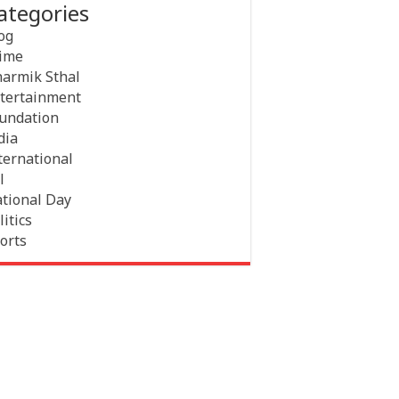
ategories
og
ime
armik Sthal
tertainment
undation
dia
ternational
l
tional Day
litics
orts