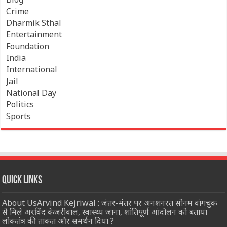
Crime
Dharmik Sthal
Entertainment
Foundation
India
International
Jail
National Day
Politics
Sports
Quick Links
About UsArvind Kejriwal : जंतर-मंतर पर अनशनरत सोनम वांगचुक
से मिले अरविंद केजरीवाल, स्वास्थ्य जाना, शांतिपूर्ण आंदोलन को बताया
लोकतंत्र की ताकत और समर्थन दिया ?