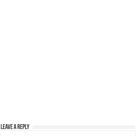
p
o
k
Leave a Reply