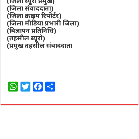
(जिला ब्यूरो प्रमुख)
(जिला संवाददाता)
(जिला क्राइम रिपोर्टर)
(जिला मीडिया प्रभारी जिला)
(विज्ञापन प्रतिनिधि)
(तहसील ब्यूरो)
(प्रमुख तहसील संवाददाता
W
T
F
S
h
w
a
h
at
itt
c
ar
s
e
e
e
A
r
b
p
o