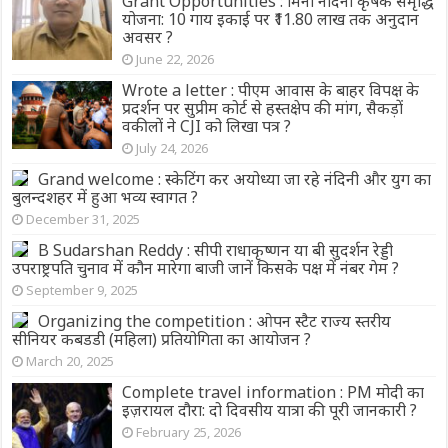
Grant Opportunities : मिनी नंदिनी कृषक समृद्धि
योजना: 10 गाय इकाई पर ₹11.80 लाख तक अनुदान
अवसर ?
June 22, 2026
Wrote a letter : पीएम आवास के बाहर विपक्ष के
प्रदर्शन पर सुप्रीम कोर्ट से हस्तक्षेप की मांग, सैकड़ों
वकीलों ने CJI को लिखा पत्र ?
July 24, 2026
Grand welcome : स्केटिंग कर अयोध्या जा रहे नंदिनी और युग का
बुलन्दशहर में हुआ भव्य स्वागत ?
December 31, 2025
B Sudarshan Reddy : सीपी राधाकृष्णन या बी सुदर्शन रेड्डी
उपराष्ट्रपति चुनाव में कौन मारेगा बाजी जानें किसके पक्ष में नंबर गेम ?
September 9, 2025
Organizing the competition : ओपन स्टैट राज्य स्तरीय
सीनियर कबडडी (महिला) प्रतियोगिता का आयोजन ?
March 20, 2025
Complete travel information : PM मोदी का
इज़रायल दौरा: दो दिवसीय यात्रा की पूरी जानकारी ?
February 25, 2026