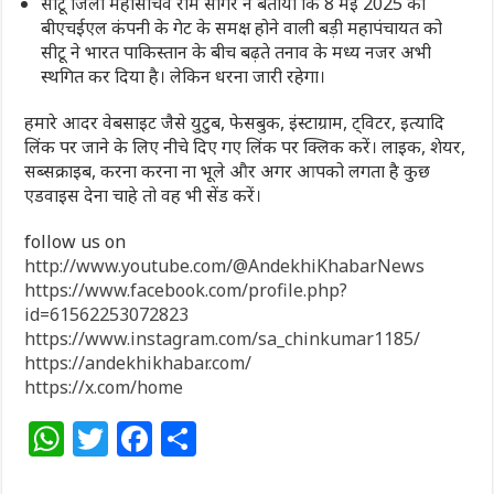
सीटू जिला महासचिव राम सागर ने बताया कि 8 मई 2025 को
बीएचईएल कंपनी के गेट के समक्ष होने वाली बड़ी महापंचायत को
सीटू ने भारत पाकिस्तान के बीच बढ़ते तनाव के मध्य नजर अभी
स्थगित कर दिया है। लेकिन धरना जारी रहेगा।
हमारे आदर वेबसाइट जैसे युटुब, फेसबुक, इंस्टाग्राम, ट्विटर, इत्यादि
लिंक पर जाने के लिए नीचे दिए गए लिंक पर क्लिक करें। लाइक, शेयर,
सब्सक्राइब, करना करना ना भूले और अगर आपको लगता है कुछ
एडवाइस देना चाहे तो वह भी सेंड करें।
follow us on
http://www.youtube.com/@AndekhiKhabarNews
https://www.facebook.com/profile.php?
id=61562253072823
https://www.instagram.com/sa_chinkumar1185/
https://andekhikhabar.com/
https://x.com/home
W
T
F
S
h
w
a
h