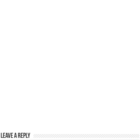
p
o
p
o
k
Leave a Reply