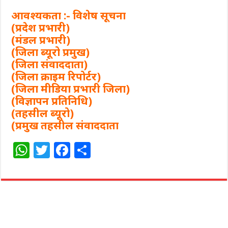
आवश्यकता :- विशेष सूचना
(प्रदेश प्रभारी)
(मंडल प्रभारी)
(जिला ब्यूरो प्रमुख)
(जिला संवाददाता)
(जिला क्राइम रिपोर्टर)
(जिला मीडिया प्रभारी जिला)
(विज्ञापन प्रतिनिधि)
(तहसील ब्यूरो)
(प्रमुख तहसील संवाददाता
W
T
F
S
h
w
a
h
at
itt
c
ar
s
e
e
e
A
r
b